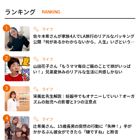
ランキング
RANKING
ライフ
佐々木希さんが家族4人でLA旅行のリアルなパッキング
公開「何があるかわからないから、人生」いざというと
きの備えも
ライフ
山田花子さん「もうママ毎日ご飯のことで頭がいっぱ
い！」兄弟夏休みのリアルな生活に共感しかない
ライフ
宋美玄先生解説｜妊娠中でもオナニーしていい？オーガ
ズムの胎児への影響と3つの注意点
ライフ
辻希美さん、15歳長男の突然の行動に「失神！」手が
かかるぶん彼女ができたら「嫌ですね」と断言