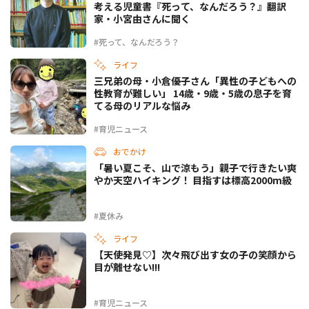
考える児童書『死って、なんだろう？』翻訳
家・小宮由さんに聞く
#死って、なんだろう？
ライフ
三兄弟の母・小倉優子さん「異性の子どもへの
性教育が難しい」 14歳・9歳・5歳の息子を育
てる母のリアルな悩み
#育児ニュース
おでかけ
「暑い夏こそ、山で涼もう」親子で行きたい爽
やか天空ハイキング！ 目指すは標高2000m級
#夏休み
ライフ
【天使発見♡】次々飛び出す女の子の笑顔から
目が離せない!!!
#育児ニュース