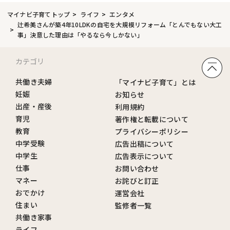
マイナビ子育てトップ
ライフ
エンタメ
辻希美さんが築4年10LDKの自宅を大規模リフォーム「とんでもない大工
事」決意した理由は「やるなら今しかない」
カテゴリ
共働き夫婦
「マイナビ子育て」とは
妊娠
お知らせ
出産・産後
利用規約
育児
著作権と転載について
教育
プライバシーポリシー
中学受験
広告出稿について
中学生
広告表示について
仕事
お問い合わせ
マネー
お詫びと訂正
おでかけ
運営会社
住まい
監修者一覧
共働き家事
ライフ