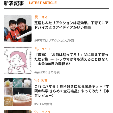
新着記事
LATEST ARTICLE
育児
芝居じみたリアクションは逆効果。子育てにア
ドバイスよりアイディアがいい理由
#子育てはリアクションが9割
ライフ
【漫画】「お前は黙ってろ！」父に怯えて育っ
た幼少期……トラウマは今も消えることはなく
｜余命300日の毒親 #2
#余命300日の毒親
教育
これはハマる！ 理科好きになる魔法キット『学
研の科学 きらめく宝石結晶』やってみた！【本
音レビュー】
#STEAM教育
ライフ