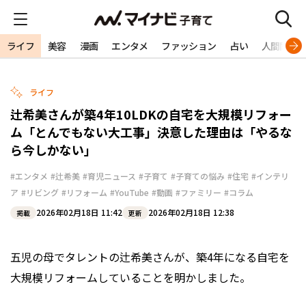
ライフ
美容
漫画
エンタメ
ファッション
占い
人間関係
ライフ
辻希美さんが築4年10LDKの自宅を大規模リフォー
ム「とんでもない大工事」決意した理由は「やるな
ら今しかない」
#エンタメ
#辻希美
#育児ニュース
#子育て
#子育ての悩み
#住宅
#インテリ
ア
#リビング
#リフォーム
#YouTube
#動画
#ファミリー
#コラム
2026年02月18日 11:42
2026年02月18日 12:38
掲載
更新
五児の母でタレントの辻希美さんが、築4年になる自宅を
大規模リフォームしていることを明かしました。