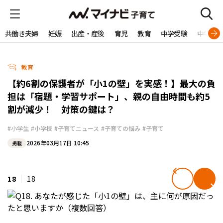
共働き夫婦
妊娠
出産・産後
育児
教育
中学受験
中学生
教育
【約6割の保護者が「小1の壁」を実感！】最大の負
担は「宿題・学習サポート」、親の自由時間も約5
割が減少！ 対策の鍵は？
#小学生
#小学校
#子育てニュース
#子育ての悩み
#子育て
2026年03月17日 10:45
掲載
18
18