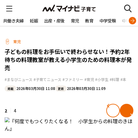
共働き夫婦
妊娠
出産・産後
育児
教育
中学受験
中学生
育児
子どもの料理をお手伝いで終わらせない！予約2年
待ちの料理教室が教える小学生のための料理本が発
売
#まなびニュース
#子育てニュース
#ファミリー
#育児
#小学生
#料理
#本
2026年03月30日 11:08
2026年03月30日 11:09
掲載
更新
2
4