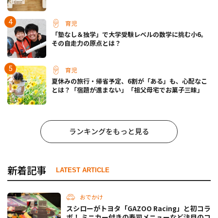
育児
「塾なし＆独学」で大学受験レベルの数学に挑む小6。
その自走力の原点とは？
育児
夏休みの旅行・帰省予定、6割が「ある」も、心配なこ
とは？「宿題が進まない」「祖父母宅でお菓子三昧」
ランキングをもっと見る
新着記事
LATEST ARTICLE
おでかけ
スシローがトヨタ「GAZOO Racing」と初コラ
ボ！ ミニカー付きの寿司メニューなど注目のコ