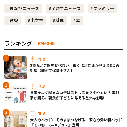
#まなびニュース
#子育てニュース
#ファミリー
#育児
#小学生
#料理
#本
ランキング
RANKING
育児
2歳児がご飯を食べない！驚くほど効果が見える8つの
対応【教えて保育士さん】
育児
食事をよく噛まない子はストレスを抱えやすい？ 専門
家が語る、朝食が子どもに与える意外な影響
育児
大人のベッドにそのままつなげる、安心の添い寝ベッド
「そいねーるADプラス」登場