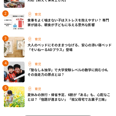
育児
食事をよく噛まない子はストレスを抱えやすい？ 専門
家が語る、朝食が子どもに与える意外な影響
育児
大人のベッドにそのままつなげる、安心の添い寝ベッド
「そいねーるADプラス」登場
育児
「塾なし＆独学」で大学受験レベルの数学に挑む小6。
その自走力の原点とは？
育児
夏休みの旅行・帰省予定、6割が「ある」も、心配なこ
とは？「宿題が進まない」「祖父母宅でお菓子三昧」