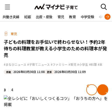
共働き夫婦
妊娠
出産・産後
育児
教育
中学受験
中学生
育児
子どもの料理をお手伝いで終わらせない！予約2年
待ちの料理教室が教える小学生のための料理本が発
売
#まなびニュース
#子育てニュース
#ファミリー
#育児
#小学生
#料理
#本
2026年03月30日 11:08
2026年03月30日 11:09
掲載
更新
3
4