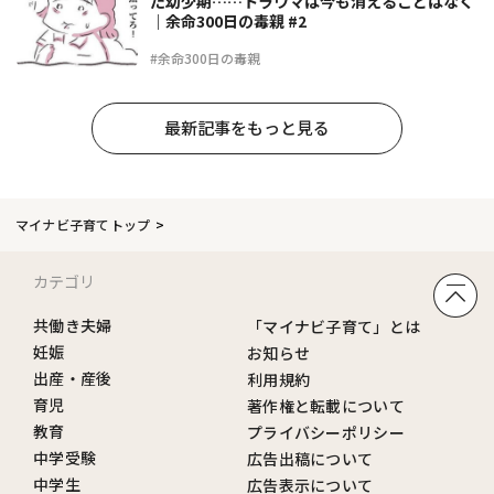
た幼少期……トラウマは今も消えることはなく
｜余命300日の毒親 #2
#余命300日の毒親
最新記事をもっと見る
マイナビ子育てトップ
カテゴリ
共働き夫婦
「マイナビ子育て」とは
妊娠
お知らせ
出産・産後
利用規約
育児
著作権と転載について
教育
プライバシーポリシー
中学受験
広告出稿について
中学生
広告表示について