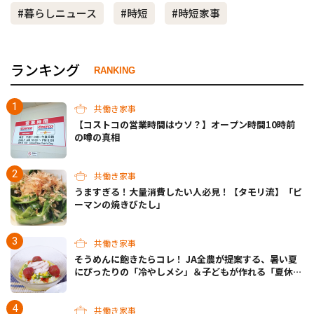
#暮らしニュース
#時短
#時短家事
ランキング
RANKING
共働き家事
【コストコの営業時間はウソ？】オープン時間10時前
の噂の真相
共働き家事
うますぎる！大量消費したい人必見！【タモリ流】「ピ
ーマンの焼きびたし」
共働き家事
そうめんに飽きたらコレ！ JA全農が提案する、暑い夏
にぴったりの「冷やしメシ」＆子どもが作れる「夏休み
お留守番ランチ」各3選
共働き家事