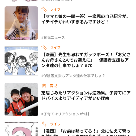
ライフ
【ママと娘の一問一答】一歳児の自己紹介が、
イチイチかわいすぎるんですけど！
#育児ニュース
ライフ
【漫画】先生も思わずガッツポーズ！「お父さ
んお母さん2人でお迎えに」｜保護者支援もア
ンタ達の仕事でしょ？ #70
#保護者支援もアンタ達の仕事でしょ？
育児
芝居じみたリアクションは逆効果。子育てにア
ドバイスよりアイディアがいい理由
#子育てはリアクションが9割
ライフ
【漫画】「お前は黙ってろ！」父に怯えて育っ