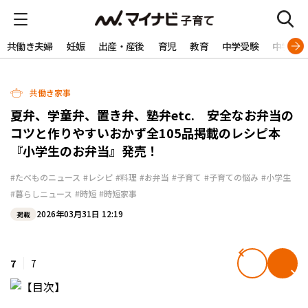
共働き夫婦
妊娠
出産・産後
育児
教育
中学受験
中学生
共働き家事
夏弁、学童弁、置き弁、塾弁etc. 安全なお弁当の
コツと作りやすいおかず全105品掲載のレシピ本
『小学生のお弁当』発売！
#たべものニュース
#レシピ
#料理
#お弁当
#子育て
#子育ての悩み
#小学生
#暮らしニュース
#時短
#時短家事
2026年03月31日 12:19
掲載
7
7