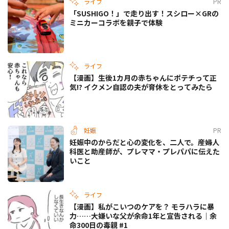
ライフ
PR
「SUSHIGO！」で走り出す！スシロー×GRの
ミニカーコラボを親子で体験
ライフ
【漫画】生後1カ月の赤ちゃんにポテチって正
気!? イクメン自認の夫が育休をとってみたら
妊娠
PR
妊娠中のからだと心の変化を、二人で。産婦人
科医と助産師が、プレママ・プレパパに伝えた
いこと
ライフ
【漫画】私がこいつのケアを？ モラハラに暴
力……大嫌いな父が余命1年と宣告される｜余
命300日の毒親 #1