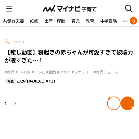
共働き夫婦
妊娠
出産・産後
育児
教育
中学受験
中学生
ライフ
【癒し動画】寝起きの赤ちゃんが可愛すぎて破壊力
が凄すぎた…！
#育児
#TikTok
#コラム
#動画
#子育て
#ファミリー
#育児ニュース
2026年04月16日 07:11
掲載
1
2