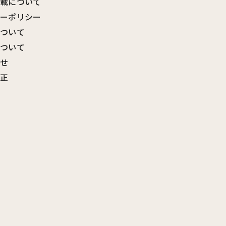
転載について
シーポリシー
について
について
わせ
訂正
覧