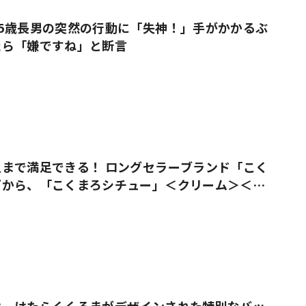
5歳長男の突然の行動に「失神！」手がかかるぶ
たら「嫌ですね」と断言
まで満足できる！ ロングセラーブランド「こく
ズから、「こくまろシチュー」＜クリーム＞＜ビ
売