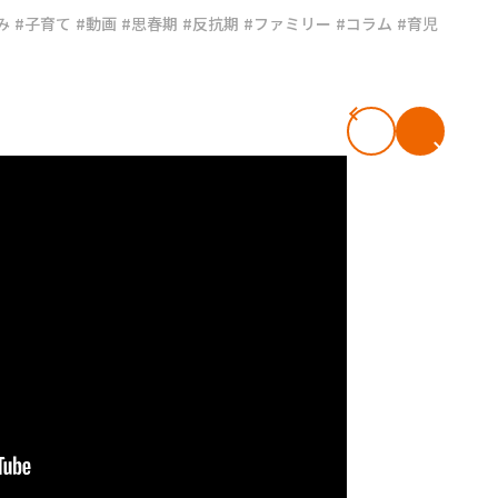
み
#子育て
#動画
#思春期
#反抗期
#ファミリー
#コラム
#育児
#共働き夫婦のセブンルール
#共働
ビーニュース
#マタニティニュース