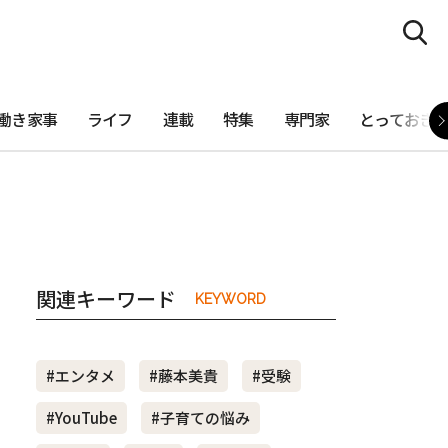
働き家事
ライフ
連載
特集
専門家
とっておき
関連キーワード
KEYWORD
#エンタメ
#藤本美貴
#受験
#YouTube
#子育ての悩み