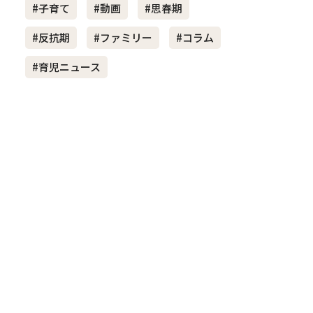
#子育て
#動画
#思春期
#反抗期
#ファミリー
#コラム
き夫婦
#産休
#育休
#育児ニュース