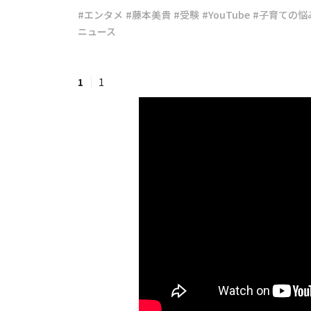
#エンタメ
#藤本美貴
#受験
#YouTube
#子育ての悩
ニュース
#ワンオペ育児
#コミックエッセイ
1
1
#渡邊大地の令和的ワーパパ道
#ベ