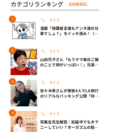
カテゴリランキング
RANKING
ライフ
漫画「保護者支援もアンタ達の仕
事でしょ？」をイッキ読み！（右
タップ＞で読める！）
ライフ
山田花子さん「もうママ毎日ご飯
のことで頭がいっぱい！」兄弟夏
休みのリアルな生活に共感しかな
い
ライフ
佐々木希さんが家族4人でLA旅行
のリアルなパッキング公開「何が
あるかわからないから、人生」い
ざというときの備えも
ライフ
宋美玄先生解説｜妊娠中でもオナ
ニーしていい？オーガズムの胎児