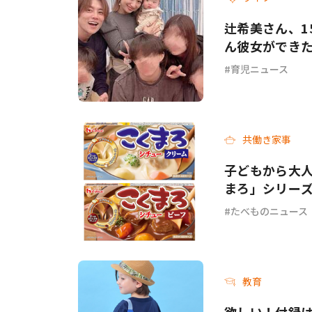
辻希美さん、1
ん彼女ができ
育児ニュース
共働き家事
子どもから大人
まろ」シリー
ーフ＞が新発
たべものニュース
教育