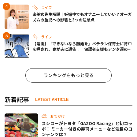
ライフ
宋美玄先生解説｜妊娠中でもオナニーしていい？オーガ
ズムの胎児への影響と3つの注意点
ライフ
【漫画】「できないなら離婚を」ベテラン保育士に背中
を押され、妻が夫に通告！｜保護者支援もアンタ達の仕
事でしょ？ #65
ランキングをもっと見る
新着記事
LATEST ARTICLE
おでかけ
スシローがトヨタ「GAZOO Racing」と初コラ
ボ！ ミニカー付きの寿司メニューなど注目のコ
ンテンツは？