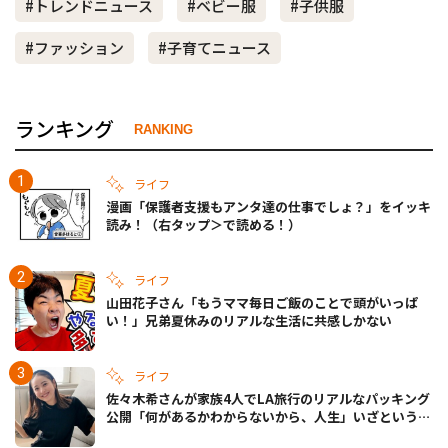
#トレンドニュース
#ベビー服
#子供服
#ファッション
#子育てニュース
ランキング
RANKING
ライフ
漫画「保護者支援もアンタ達の仕事でしょ？」をイッキ
読み！（右タップ＞で読める！）
ライフ
山田花子さん「もうママ毎日ご飯のことで頭がいっぱ
い！」兄弟夏休みのリアルな生活に共感しかない
ライフ
佐々木希さんが家族4人でLA旅行のリアルなパッキング
公開「何があるかわからないから、人生」いざというと
きの備えも