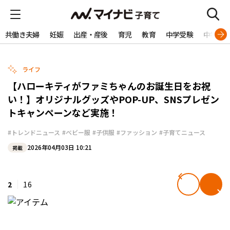
共働き夫婦
妊娠
出産・産後
育児
教育
中学受験
中学生
ライフ
【ハローキティがファミちゃんのお誕生日をお祝
い！】オリジナルグッズやPOP-UP、SNSプレゼン
トキャンペーンなど実施！
#トレンドニュース
#ベビー服
#子供服
#ファッション
#子育てニュース
2026年04月03日 10:21
掲載
2
16