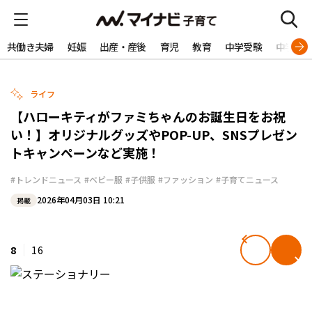
共働き夫婦
妊娠
出産・産後
育児
教育
中学受験
中学生
ライフ
【ハローキティがファミちゃんのお誕生日をお祝
い！】オリジナルグッズやPOP-UP、SNSプレゼン
トキャンペーンなど実施！
#トレンドニュース
#ベビー服
#子供服
#ファッション
#子育てニュース
2026年04月03日 10:21
掲載
8
16