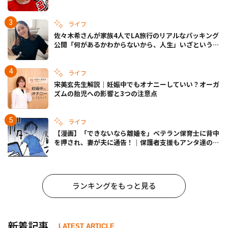
ライフ
佐々木希さんが家族4人でLA旅行のリアルなパッキング
公開「何があるかわからないから、人生」いざというと
きの備えも
ライフ
宋美玄先生解説｜妊娠中でもオナニーしていい？オーガ
ズムの胎児への影響と3つの注意点
ライフ
【漫画】「できないなら離婚を」ベテラン保育士に背中
を押され、妻が夫に通告！｜保護者支援もアンタ達の仕
事でしょ？ #65
ランキングをもっと見る
新着記事
LATEST ARTICLE