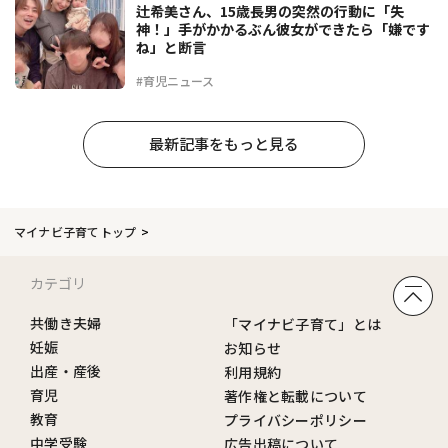
辻希美さん、15歳長男の突然の行動に「失
神！」手がかかるぶん彼女ができたら「嫌です
ね」と断言
#育児ニュース
最新記事をもっと見る
マイナビ子育てトップ
カテゴリ
共働き夫婦
「マイナビ子育て」とは
妊娠
お知らせ
出産・産後
利用規約
育児
著作権と転載について
教育
プライバシーポリシー
中学受験
広告出稿について