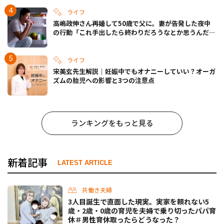
ライフ
高嶋政伸さん再婚して50歳で父に。妻が告発した夜中
の行動「これ手出したら終わりだろうなとか思うんだけ
ども……」
ライフ
宋美玄先生解説｜妊娠中でもオナニーしていい？オーガ
ズムの胎児への影響と3つの注意点
ランキングをもっと見る
新着記事
LATEST ARTICLE
共働き夫婦
3人目誕生で直面した現実。実家を頼れない5
歳・2歳・0歳の育児を夫婦で乗り切ったパパ育
休＃男性育休取ったらどうなった？