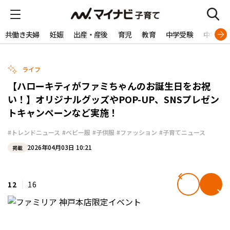
共働き夫婦
妊娠
出産・産後
育児
教育
中学受験
中学生
ライフ
【ハローキティがファミちゃんのお誕生日をお祝
い！】オリジナルグッズやPOP-UP、SNSプレゼン
トキャンペーンなど実施！
#トレンドニュース
#ベビー服
#子供服
#ファッション
#子育てニュース
2026年04月03日 10:21
掲載
12
16