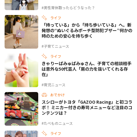
#男性育休取ったらどうなった？
ライフ
「持っている」から「持ち歩いている」へ。新
発想の“ぬいぐるみポーチ型防犯ブザー”何かの
時のための安心を持ち歩く
#子育てニュース
ライフ
きゃりーぱみゅぱみゅさん、子育ての相談相手
は意外な50代芸人「肩の力を抜いてくれる存
在」
#育児ニュース
おでかけ
スシローがトヨタ「GAZOO Racing」と初コラ
ボ！ ミニカー付きの寿司メニューなど注目のコ
ンテンツは？
#たべものニュース
ライフ