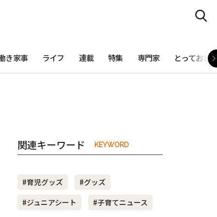
働き家事
ライフ
連載
特集
専門家
とっておき
関連キーワード
KEYWORD
#育児グッズ
#グッズ
#ジュニアシート
#子育てニュース