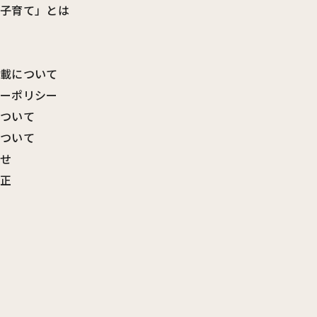
ビ子育て」とは
転載について
シーポリシー
について
について
わせ
訂正
覧