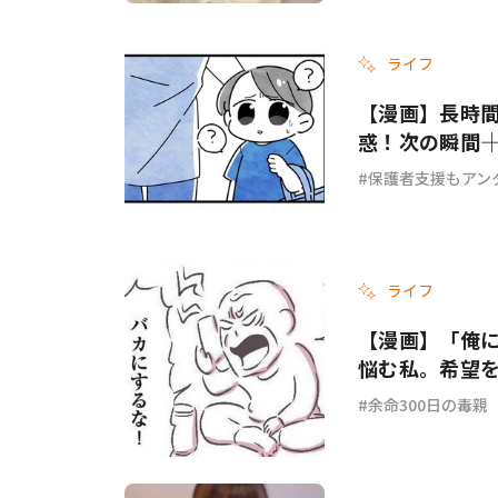
ライフ
【漫画】長時
惑！次の瞬間―
保護者支援もアン
ライフ
【漫画】「俺
悩む私。希望を
余命300日の毒親