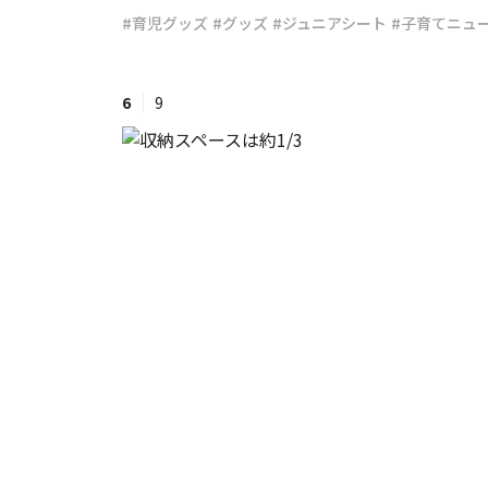
#育児グッズ
#グッズ
#ジュニアシート
#子育てニュ
#ワンオペ育児
#コミックエッセイ
6
9
#渡邊大地の令和的ワーパパ道
#ベ