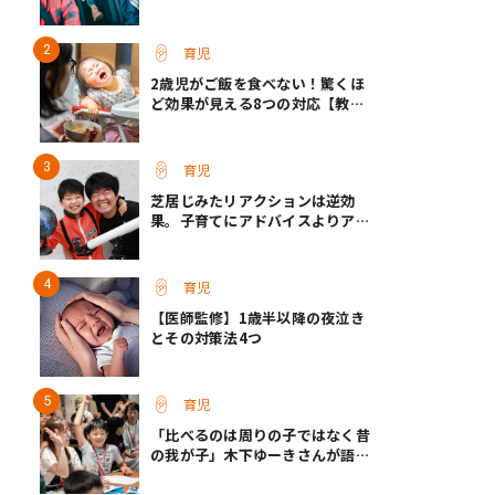
どもを疲れさせる習慣”／小児科
専門医・成田奈緒子先生
育児
2歳児がご飯を食べない！驚くほ
ど効果が見える8つの対応【教え
て保育士さん】
育児
芝居じみたリアクションは逆効
果。子育てにアドバイスよりアイ
ディアがいい理由
育児
【医師監修】1歳半以降の夜泣き
とその対策法4つ
育児
「比べるのは周りの子ではなく昔
の我が子」木下ゆーきさんが語っ
た、成長ホルモン治療中のわが子
との向き合い方