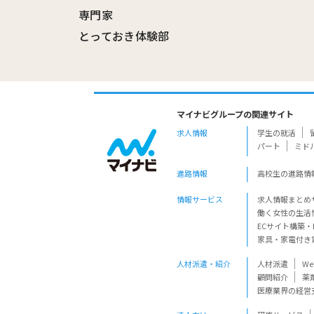
専門家
とっておき体験部
マイナビグループの関連サイト
求人情報
学生の就活
パート
ミド
進路情報
高校生の進路情
情報サービス
求人情報まとめ
働く女性の生活
ECサイト構築・
家具・家電付き
人材派遣・紹介
人材派遣
W
顧問紹介
薬
医療業界の経営