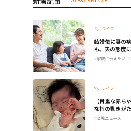
新着記事
LATEST ARTICLE
ライフ
結婚後に妻の
も、夫の態度に
家族に伝えたい「
ライフ
【貴重な赤ち
な指の動きが
育児ニュース