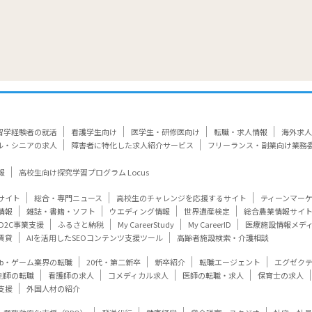
留学経験者の就活
看護学生向け
医学生・研修医向け
転職・求人情報
海外求人
ル・シニアの求人
障害者に特化した求人紹介サービス
フリーランス・副業向け業務
報
高校生向け探究学習プログラム Locus
サイト
総合・専門ニュース
高校生のチャレンジを応援するサイト
ティーンマー
情報
雑誌・書籍・ソフト
ウエディング情報
世界遺産検定
総合農業情報サイ
D2C事業支援
ふるさと納税
My CareerStudy
My CareerID
医療施設情報メデ
賃貸
AIを活用したSEOコンテンツ支援ツール
高齢者施設検索・介護相談
eb・ゲーム業界の転職
20代・第二新卒
新卒紹介
転職エージェント
エグゼク
剤師の転職
看護師の求人
コメディカル求人
医師の転職・求人
保育士の求人
支援
外国人材の紹介