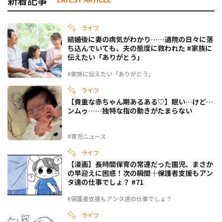
新着記事
LATEST ARTICLE
ライフ
結婚後に妻の病気がわかり……通院の日々に落
ち込んでいても、夫の態度に救われた #家族に
伝えたい「ありがとう」
#家族に伝えたい「ありがとう」
ライフ
【貴重な赤ちゃん期あるある♡】眠い…けど…
ンムゥ……独特な指の動きがたまらない
#育児ニュース
ライフ
【漫画】長時間保育の常連だった園児、まさか
の早迎えに困惑！次の瞬間――｜保護者支援もアン
タ達の仕事でしょ？ #71
#保護者支援もアンタ達の仕事でしょ？
ライフ