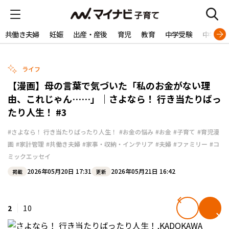
共働き夫婦
妊娠
出産・産後
育児
教育
中学受験
中学生
ライフ
【漫画】母の言葉で気づいた「私のお金がない理
由、これじゃん……」｜さよなら！ 行き当たりばっ
たり人生！ #3
#さよなら！ 行き当たりばったり人生！
#お金の悩み
#お金
#子育て
#育児漫
画
#家計管理
#共働き夫婦
#家事・収納・インテリア
#夫婦
#ファミリー
#コ
ミックエッセイ
2026年05月20日 17:31
2026年05月21日 16:42
掲載
更新
2
10