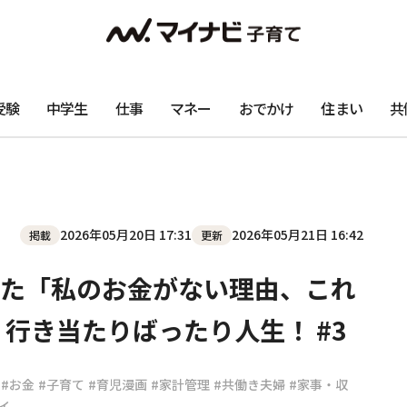
受験
中学生
仕事
マネー
おでかけ
住まい
共
2026年05月20日 17:31
2026年05月21日 16:42
掲載
更新
た「私のお金がない理由、これ
行き当たりばったり人生！ #3
#お金
#子育て
#育児漫画
#家計管理
#共働き夫婦
#家事・収
イ