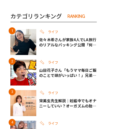
カテゴリランキング
RANKING
ライフ
佐々木希さんが家族4人でLA旅行
のリアルなパッキング公開「何が
あるかわからないから、人生」い
ざというときの備えも
ライフ
山田花子さん「もうママ毎日ご飯
のことで頭がいっぱい！」兄弟夏
休みのリアルな生活に共感しかな
い
ライフ
宋美玄先生解説｜妊娠中でもオナ
ニーしていい？オーガズムの胎児
への影響と3つの注意点
ライフ