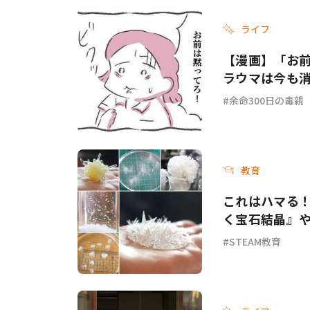
ライフ
【漫画】「お
ラウマは今も消
余命300日の毒親
教育
これはハマる！
く宝石結晶』
STEAM教育