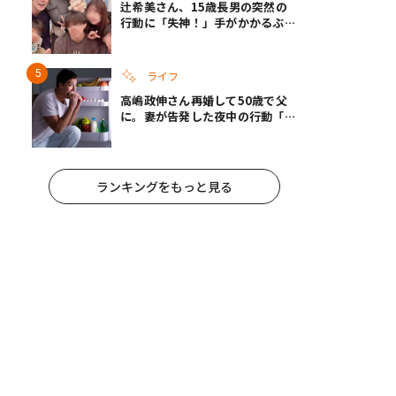
辻希美さん、15歳長男の突然の
行動に「失神！」手がかかるぶん
彼女ができたら「嫌ですね」と断
言
ライフ
高嶋政伸さん再婚して50歳で父
に。妻が告発した夜中の行動「こ
れ手出したら終わりだろうなとか
思うんだけども……」
ランキングをもっと見る