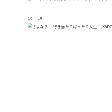
#ワンオペ育児
#コミックエッセイ
10
10
#渡邊大地の令和的ワーパパ道
#ベ