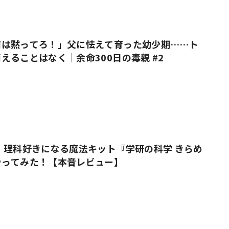
前は黙ってろ！」父に怯えて育った幼少期……ト
えることはなく｜余命300日の毒親 #2
 理科好きになる魔法キット『学研の科学 きらめ
やってみた！【本音レビュー】