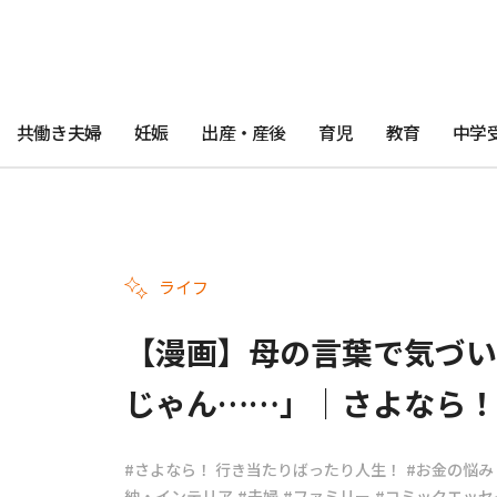
共働き夫婦
妊娠
出産・産後
育児
教育
中学
ライフ
【漫画】母の言葉で気づい
じゃん……」｜さよなら！ 
#さよなら！ 行き当たりばったり人生！
#お金の悩み
納・インテリア
#夫婦
#ファミリー
#コミックエッセ