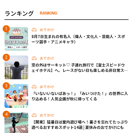
ランキング
RANKING
おでかけ
8月7日生まれの有名人（偉人・文化人・芸能人・スポ
ーツ選手・アニメキャラ）
おでかけ
窓の外はサーキット♡ 子連れ旅行で【富士スピードウ
ェイホテル】へ。レースがない日も楽しめる非日常ステ
イ（静岡・駿東郡）
おでかけ
「いないいないばあっ！」「みいつけた！」の世界に入
り込める！人気企画が秋に帰ってくる
おでかけ
【関東】猛暑日は室内遊び場へ！暑さを忘れてたっぷり
遊べるおすすめスポット14選 | 夏休みのおでかけにも