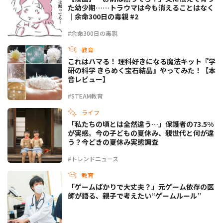
た幼少期……トラウマは今も消えることはなく
｜余命300日の毒親 #2
#余命300日の毒親
教育
これはハマる！ 理科好きになる魔法キット『学
研の科学 きらめく宝石結晶』やってみた！【本
音レビュー】
#STEAM教育
ライフ
「私たちの頃とは全然違う…」保護者の73.5%
が実感。今の子どもの夏休み、親世代と何が違
う？今どきの夏休み実態調査
#トレンドニュース
教育
「ゲームばかりで大丈夫？」元ゲーム依存の医
師が語る、親子で考えたい“ゲームルール”