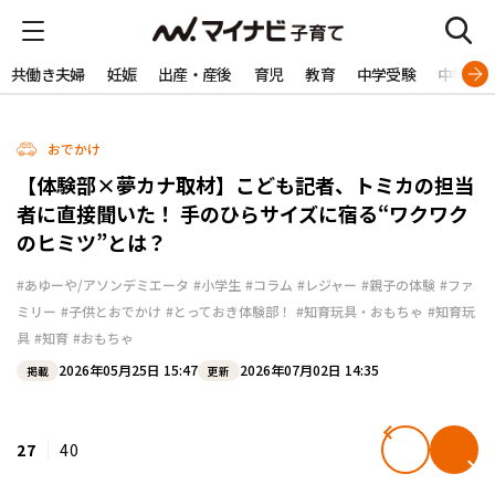
共働き夫婦
妊娠
出産・産後
育児
教育
中学受験
中学生
おでかけ
【体験部×夢カナ取材】こども記者、トミカの担当
者に直接聞いた！ 手のひらサイズに宿る“ワクワク
のヒミツ”とは？
#あゆーや/アソンデミエータ
#小学生
#コラム
#レジャー
#親子の体験
#ファ
ミリー
#子供とおでかけ
#とっておき体験部！
#知育玩具・おもちゃ
#知育玩
具
#知育
#おもちゃ
2026年05月25日 15:47
2026年07月02日 14:35
掲載
更新
27
40