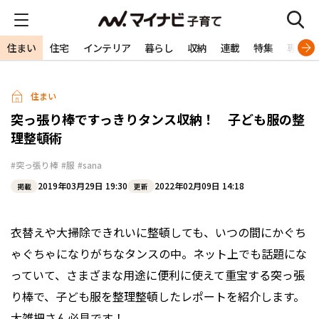
住まい
住宅
インテリア
暮らし
収納
連載
特集
専門家
住まい
突っ張り棒ですっきりタンス収納！ 子ども服の整
理整頓術
#突っ張り棒
#服
#sana
2019年03月29日 19:30
2022年02月09日 14:18
掲載
更新
衣替えや大掃除できれいに整頓しても、いつの間にかぐち
ゃぐちゃになりがちなタンスの中。ネット上でも話題にな
っていて、さまざまな用途に便利に使えて重宝する突っ張
り棒で、子ども服を整理整頓したレポートを紹介します。
大雑把さん必見です！