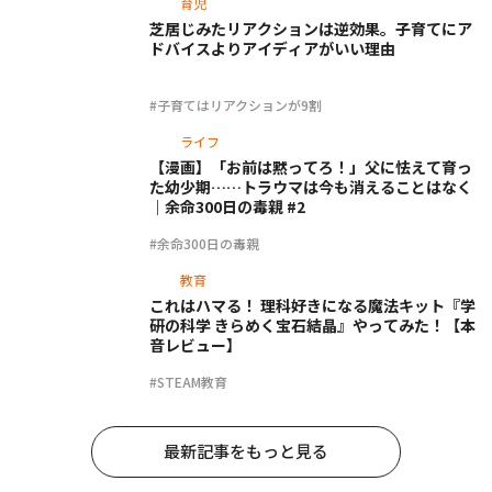
育児
芝居じみたリアクションは逆効果。子育てにア
ドバイスよりアイディアがいい理由
#子育てはリアクションが9割
ライフ
【漫画】「お前は黙ってろ！」父に怯えて育っ
た幼少期……トラウマは今も消えることはなく
｜余命300日の毒親 #2
#余命300日の毒親
教育
これはハマる！ 理科好きになる魔法キット『学
研の科学 きらめく宝石結晶』やってみた！【本
音レビュー】
#STEAM教育
最新記事をもっと見る