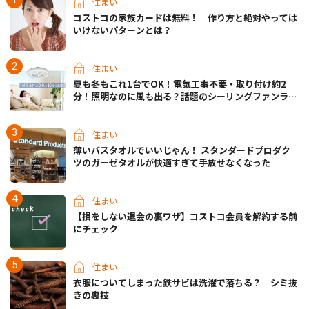
住まい
コストコの家族カードは無料！ 作り方と絶対やっては
いけないパターンとは？
住まい
夏も冬もこれ1台でOK！電気工事不要・取り付け約2
分！照明なのに風も出る？話題のシーリングファンライ
トが先行販売中
住まい
薄いバスタオルでいいじゃん！ スタンダードプロダク
ツのガーゼタオルが快適すぎて手放せなくなった
住まい
【損をしない退会の裏ワザ】コストコ会員を解約する前
にチェック
住まい
衣服についてしまった鉄サビは洗濯で落ちる？ シミ抜
きの裏技