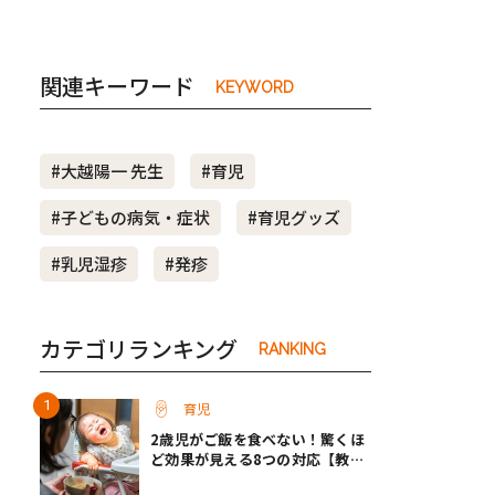
関連キーワード
KEYWORD
#大越陽一 先生
#育児
#子どもの病気・症状
#育児グッズ
#乳児湿疹
#発疹
カテゴリランキング
RANKING
育児
2歳児がご飯を食べない！驚くほ
ど効果が見える8つの対応【教え
て保育士さん】