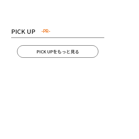
き夫婦
#産休
#育休
PICK UP
-PR-
PICK UPをもっと見る