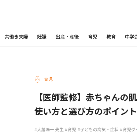
共働き夫婦
妊娠
出産・産後
育児
教育
中学
育児
【医師監修】赤ちゃんの肌
使い方と選び方のポイント
#大越陽一 先生
#育児
#子どもの病気・症状
#育児グ