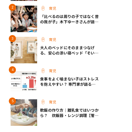
育児
「比べるのは周りの子ではなく昔
の我が子」木下ゆーきさんが語っ
た、成長ホルモン治療中のわが子
との向き合い方
育児
大人のベッドにそのままつなげ
る、安心の添い寝ベッド「そいね
ーるADプラス」登場
育児
食事をよく噛まない子はストレス
を抱えやすい？ 専門家が語る、
朝食が子どもに与える意外な影響
育児
軟飯の作り方｜離乳食ではいつか
ら？ 炊飯器・レンジ調理【管理
栄養士監修】