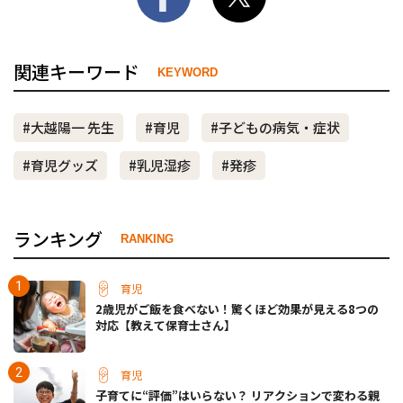
関連キーワード
KEYWORD
#大越陽一 先生
#育児
#子どもの病気・症状
#育児グッズ
#乳児湿疹
#発疹
ランキング
RANKING
育児
2歳児がご飯を食べない！驚くほど効果が見える8つの
対応【教えて保育士さん】
育児
子育てに“評価”はいらない？ リアクションで変わる親