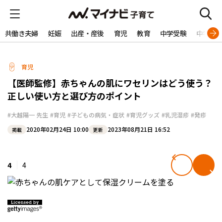
共働き夫婦
妊娠
出産・産後
育児
教育
中学受験
中学生
育児
【医師監修】赤ちゃんの肌にワセリンはどう使う？
正しい使い方と選び方のポイント
#大越陽一 先生
#育児
#子どもの病気・症状
#育児グッズ
#乳児湿疹
#発疹
2020年02月24日 10:00
2023年08月21日 16:52
掲載
更新
4
4