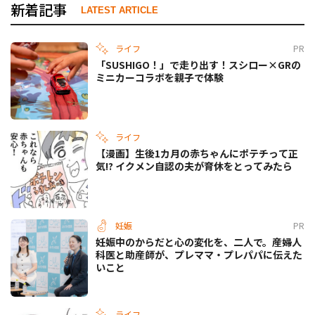
新着記事
LATEST ARTICLE
ライフ
PR
「SUSHIGO！」で走り出す！スシロー×GRの
ミニカーコラボを親子で体験
ライフ
【漫画】生後1カ月の赤ちゃんにポテチって正
気!? イクメン自認の夫が育休をとってみたら
妊娠
PR
妊娠中のからだと心の変化を、二人で。産婦人
科医と助産師が、プレママ・プレパパに伝えた
いこと
ライフ