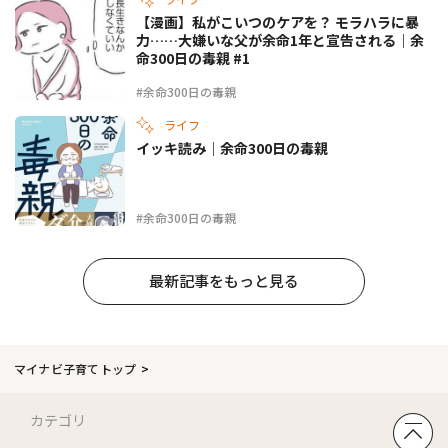
【漫画】私がこいつのケアを？ モラハラに暴
力……大嫌いな父が余命1年と宣告される｜余
命300日の毒親 #1
#余命300日の毒親
ライフ
イッキ読み｜余命300日の毒親
#余命300日の毒親
最新記事をもっと見る
マイナビ子育てトップ
カテゴリ