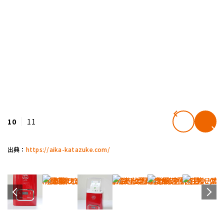
10
11
出典：
https://aika-katazuke.com/