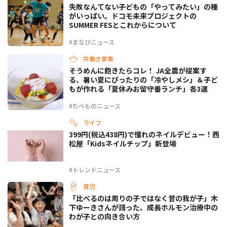
失敗なんてない――子どもの「やってみたい」の種
がいっぱい。ドコモ未来プロジェクトの
SUMMER FESとこれからについて
#まなびニュース
共働き家事
そうめんに飽きたらコレ！ JA全農が提案す
る、暑い夏にぴったりの「冷やしメシ」＆子ど
もが作れる「夏休みお留守番ランチ」各3選
#たべものニュース
ライフ
399円(税込438円)で憧れのネイルデビュー！西
松屋「Kidsネイルチップ」新登場
#トレンドニュース
育児
「比べるのは周りの子ではなく昔の我が子」木
下ゆーきさんが語った、成長ホルモン治療中の
わが子との向き合い方