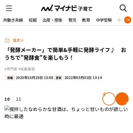
共働き夫婦
妊娠
出産・産後
育児
教育
中学受験
中学生
住まい
「発酵メーカー」で簡単&手軽に発酵ライフ♪ お
うちで"発酵食"を楽しもう！
#専門家
#佐藤美香
2020年10月25日 15:00
2022年03月02日 13:14
掲載
更新
10
11