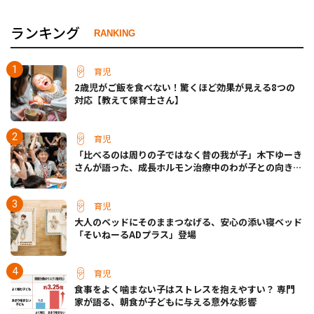
ランキング
RANKING
育児
2歳児がご飯を食べない！驚くほど効果が見える8つの
対応【教えて保育士さん】
育児
「比べるのは周りの子ではなく昔の我が子」木下ゆーき
さんが語った、成長ホルモン治療中のわが子との向き合
い方
育児
大人のベッドにそのままつなげる、安心の添い寝ベッド
「そいねーるADプラス」登場
育児
食事をよく噛まない子はストレスを抱えやすい？ 専門
家が語る、朝食が子どもに与える意外な影響