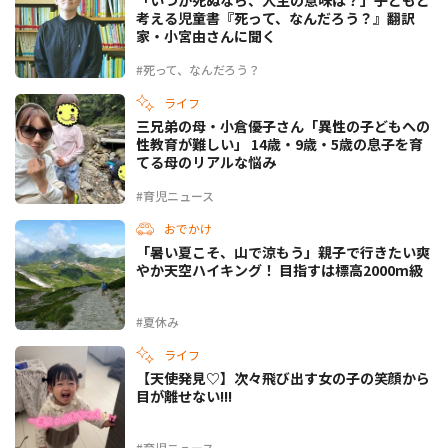
考える児童書『死って、なんだろう？』翻訳
家・小宮由さんに聞く
#死って、なんだろう？
ライフ
三兄弟の母・小倉優子さん「異性の子どもへの
性教育が難しい」 14歳・9歳・5歳の息子を育
てる母のリアルな悩み
#育児ニュース
おでかけ
「暑い夏こそ、山で涼もう」親子で行きたい爽
やか天空ハイキング！ 目指すは標高2000m級
#夏休み
ライフ
【天使発見♡】次々飛び出す女の子の笑顔から
目が離せない!!!
#育児ニュース