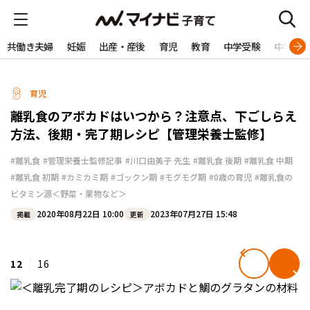
共働き夫婦
妊娠
出産・産後
育児
教育
中学受験
中学生
育児
離乳食のアボカドはいつから？注意点、下ごしらえ
方法、後期・完了期レシピ【管理栄養士監修】
#離乳食
#管理栄養士監修記事
#川口由美子 先生
#離乳食 後期
#離乳食 中期
#離乳食 初期
#カミカミ期
#ゴックン期
#モグモグ期
#0歳の育児
#離乳食の
ビタミン源＜野菜・果物など＞
2020年08月22日 10:00
2023年07月27日 15:48
掲載
更新
12
16