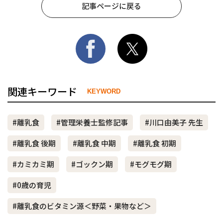
記事ページに戻る
関連キーワード
KEYWORD
#離乳食
#管理栄養士監修記事
#川口由美子 先生
#離乳食 後期
#離乳食 中期
#離乳食 初期
#カミカミ期
#ゴックン期
#モグモグ期
#0歳の育児
#離乳食のビタミン源＜野菜・果物など＞