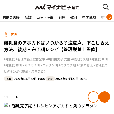
共働き夫婦
妊娠
出産・産後
育児
教育
中学受験
中学生
育児
離乳食のアボカドはいつから？注意点、下ごしらえ
方法、後期・完了期レシピ【管理栄養士監修】
#離乳食
#管理栄養士監修記事
#川口由美子 先生
#離乳食 後期
#離乳食 中期
#離乳食 初期
#カミカミ期
#ゴックン期
#モグモグ期
#0歳の育児
#離乳食の
ビタミン源＜野菜・果物など＞
2020年08月22日 10:00
2023年07月27日 15:48
掲載
更新
11
16