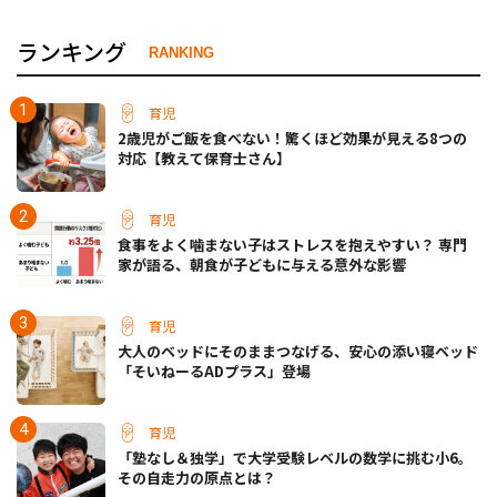
ランキング
RANKING
育児
2歳児がご飯を食べない！驚くほど効果が見える8つの
対応【教えて保育士さん】
育児
食事をよく噛まない子はストレスを抱えやすい？ 専門
家が語る、朝食が子どもに与える意外な影響
育児
大人のベッドにそのままつなげる、安心の添い寝ベッド
「そいねーるADプラス」登場
育児
「塾なし＆独学」で大学受験レベルの数学に挑む小6。
その自走力の原点とは？