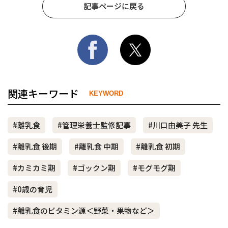
記事ページに戻る
関連キーワード
KEYWORD
#離乳食
#管理栄養士監修記事
#川口由美子 先生
#離乳食 後期
#離乳食 中期
#離乳食 初期
#カミカミ期
#ゴックン期
#モグモグ期
#0歳の育児
#離乳食のビタミン源＜野菜・果物など＞