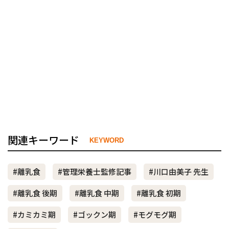
関連キーワード
KEYWORD
#離乳食
#管理栄養士監修記事
#川口由美子 先生
#離乳食 後期
#離乳食 中期
#離乳食 初期
#カミカミ期
#ゴックン期
#モグモグ期