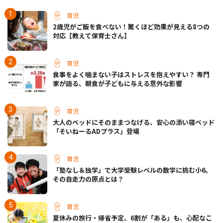
育児
2歳児がご飯を食べない！驚くほど効果が見える8つの
対応【教えて保育士さん】
育児
食事をよく噛まない子はストレスを抱えやすい？ 専門
家が語る、朝食が子どもに与える意外な影響
育児
大人のベッドにそのままつなげる、安心の添い寝ベッド
「そいねーるADプラス」登場
育児
「塾なし＆独学」で大学受験レベルの数学に挑む小6。
その自走力の原点とは？
育児
夏休みの旅行・帰省予定、6割が「ある」も、心配なこ