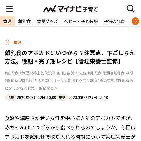
育児
離乳食
育児グッズ
ベビー・子ども服
子供の発育・発達
育児
離乳食のアボカドはいつから？注意点、下ごしらえ
方法、後期・完了期レシピ【管理栄養士監修】
#離乳食
#管理栄養士監修記事
#川口由美子 先生
#離乳食 後期
#離乳食 中期
#離乳食 初期
#カミカミ期
#ゴックン期
#モグモグ期
#0歳の育児
#離乳食の
ビタミン源＜野菜・果物など＞
2020年08月22日 10:00
2023年07月27日 15:48
掲載
更新
食感や濃厚さが若い女性を中心に人気のアボカドですが、
赤ちゃんはいつごろから食べられるのでしょうか。今回は
アボカドを離乳食で取り入れる時期について管理栄養士が