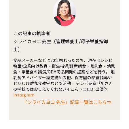
この記事の執筆者
シライカヨコ 先生
（管理栄養士/母子栄養指導
士）
食品メーカーなどに20年携わったのち、現在はレシピ
執筆/企業向け教育・衛生指導/妊産婦食・離乳食・幼児
食・学童食の講演/OEM商品開発の提案などを行う。 離
乳食アドバイザー認定講師の他、保育園の給食指導や
とりわけ離乳食教室などで活動。 テレビ東京『所さん
の学校ではおしえてくれないそこんトコロ』出演他
Instagram
「シライカヨコ 先生」記事一覧はこちら⇒