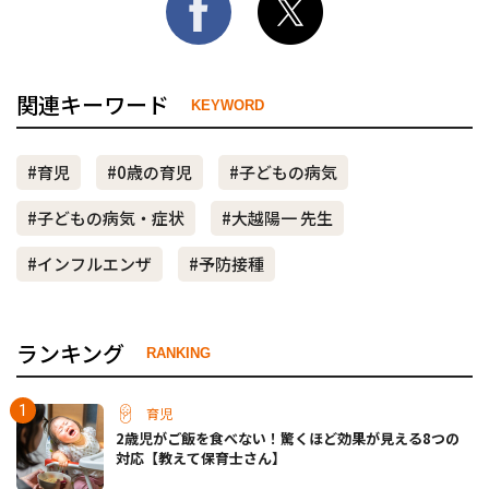
関連キーワード
KEYWORD
#育児
#0歳の育児
#子どもの病気
#子どもの病気・症状
#大越陽一 先生
#インフルエンザ
#予防接種
ランキング
RANKING
育児
2歳児がご飯を食べない！驚くほど効果が見える8つの
対応【教えて保育士さん】