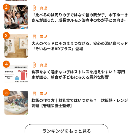
育児
「比べるのは周りの子ではなく昔の我が子」木下ゆーき
さんが語った、成長ホルモン治療中のわが子との向き合
い方
育児
大人のベッドにそのままつなげる、安心の添い寝ベッド
「そいねーるADプラス」登場
育児
食事をよく噛まない子はストレスを抱えやすい？ 専門
家が語る、朝食が子どもに与える意外な影響
育児
軟飯の作り方｜離乳食ではいつから？ 炊飯器・レンジ
調理【管理栄養士監修】
ランキングをもっと見る