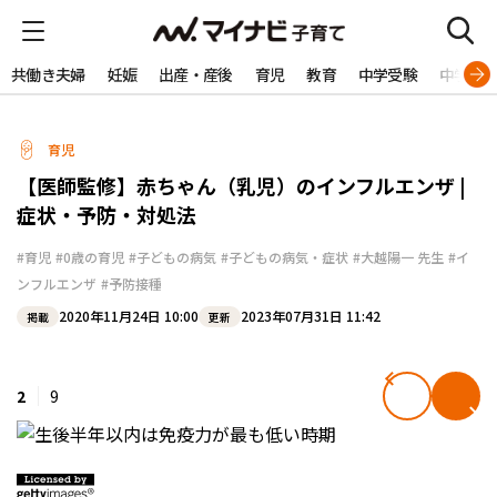
共働き夫婦
妊娠
出産・産後
育児
教育
中学受験
中学生
育児
【医師監修】赤ちゃん（乳児）のインフルエンザ |
症状・予防・対処法
#育児
#0歳の育児
#子どもの病気
#子どもの病気・症状
#大越陽一 先生
#イ
ンフルエンザ
#予防接種
2020年11月24日 10:00
2023年07月31日 11:42
掲載
更新
2
9