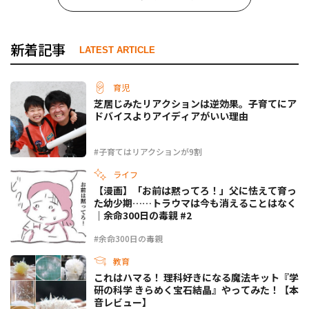
新着記事
LATEST ARTICLE
育児
芝居じみたリアクションは逆効果。子育てにア
ドバイスよりアイディアがいい理由
#子育てはリアクションが9割
ライフ
【漫画】「お前は黙ってろ！」父に怯えて育っ
た幼少期……トラウマは今も消えることはなく
｜余命300日の毒親 #2
#余命300日の毒親
教育
これはハマる！ 理科好きになる魔法キット『学
研の科学 きらめく宝石結晶』やってみた！【本
音レビュー】