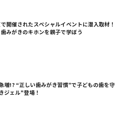
#共働き夫婦のセブンルール
#共働
京で開催されたスペシャルイベントに潜入取材！
＆歯みがきのキホンを親子で学ぼう
ビーニュース
#マタニティニュース
急増!? “正しい歯みがき習慣”で子どもの歯を守
きジェル"登場！