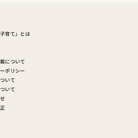
ビ子育て」とは
転載について
シーポリシー
について
について
わせ
訂正
覧