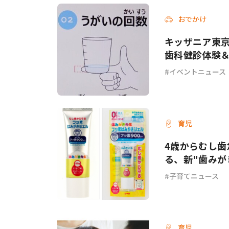
おでかけ
#ワンオペ育児
#コミックエッセイ
キッザニア東
歯科健診体験
イベントニュース
#渡邊大地の令和的ワーパパ道
#ベ
育児
4歳からむし歯
る、新"歯みが
子育てニュース
育児