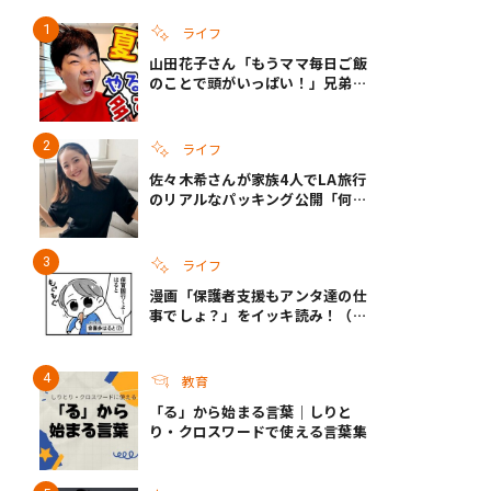
ライフ
山田花子さん「もうママ毎日ご飯
き夫婦
#産休
#育休
のことで頭がいっぱい！」兄弟夏
休みのリアルな生活に共感しかな
い
ライフ
佐々木希さんが家族4人でLA旅行
のリアルなパッキング公開「何が
あるかわからないから、人生」い
ざというときの備えも
ライフ
漫画「保護者支援もアンタ達の仕
事でしょ？」をイッキ読み！（右
タップ＞で読める！）
教育
「る」から始まる言葉｜しりと
り・クロスワードで使える言葉集