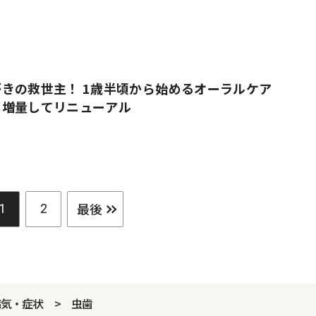
きの救世主！ 1歳半頃から始めるオーラルケア
」増量してリニューアル
最後
1
2
病気・症状
虫歯