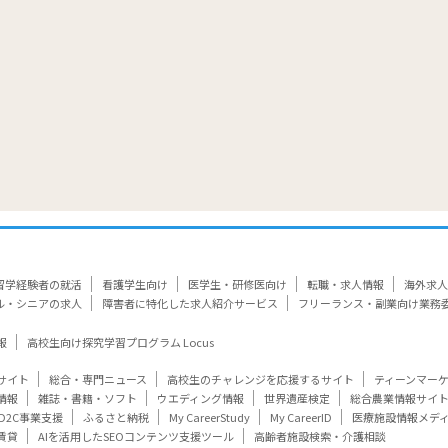
留学経験者の就活
看護学生向け
医学生・研修医向け
転職・求人情報
海外求人
ル・シニアの求人
障害者に特化した求人紹介サービス
フリーランス・副業向け業務
報
高校生向け探究学習プログラム Locus
サイト
総合・専門ニュース
高校生のチャレンジを応援するサイト
ティーンマー
情報
雑誌・書籍・ソフト
ウエディング情報
世界遺産検定
総合農業情報サイ
D2C事業支援
ふるさと納税
My CareerStudy
My CareerID
医療施設情報メデ
賃貸
AIを活用したSEOコンテンツ支援ツール
高齢者施設検索・介護相談