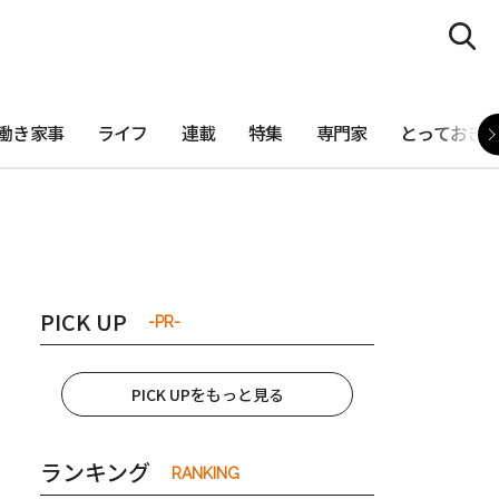
働き家事
ライフ
連載
特集
専門家
とっておき
PICK UP
-PR-
PICK UPをもっと見る
ランキング
RANKING