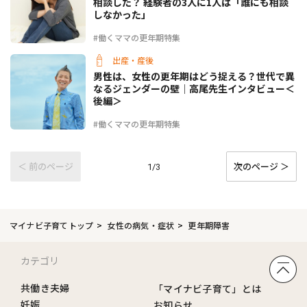
相談した？ 経験者の3人に1人は「誰にも相談
しなかった」
#働くママの更年期特集
出産・産後
男性は、女性の更年期はどう捉える？世代で異
なるジェンダーの壁｜高尾先生インタビュー＜
後編＞
#働くママの更年期特集
＜ 前のページ
次のページ ＞
1/3
マイナビ子育てトップ
女性の病気・症状
更年期障害
カテゴリ
共働き夫婦
「マイナビ子育て」とは
妊娠
お知らせ