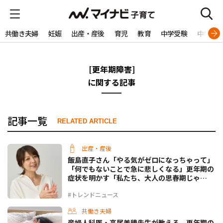
共働き夫婦
妊娠
出産・産後
育児
教育
中学受験
中学生
[更年期障害]
に関する記事
記事一覧
RELATED ARTICLE
出産・産後
飯島直子さん「やる気がゼロになっちゃって」
「何でもないことで急に悲しくなる」更年期の
症状を明かす「私たち、大人の思春期じゃ
ん！」
#トレンドニュース
共働き夫婦
産婦人科医・高尾美穂先生が教える、更年期の