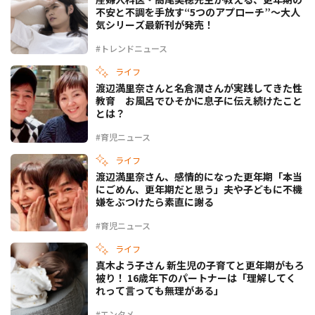
不安と不調を手放す“5つのアプローチ”〜大人
気シリーズ最新刊が発売！
#トレンドニュース
ライフ
渡辺満里奈さんと名倉潤さんが実践してきた性
教育 お風呂でひそかに息子に伝え続けたこと
とは？
#育児ニュース
ライフ
渡辺満里奈さん、感情的になった更年期「本当
にごめん、更年期だと思う」夫や子どもに不機
嫌をぶつけたら素直に謝る
#育児ニュース
ライフ
真木よう子さん 新生児の子育てと更年期がもろ
被り！ 16歳年下のパートナーは「理解してく
れって言っても無理がある」
#エンタメ