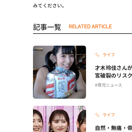
みてください。
#ワンオペ育児
#コミックエッセイ
記事一覧
RELATED ARTICLE
#渡邊大地の令和的ワーパパ道
#ベ
ライフ
才木玲佳さん
宮破裂のリス
育児ニュース
ライフ
自然・無痛・