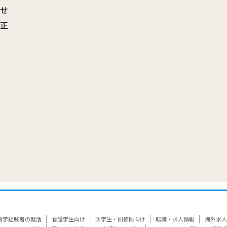
わせ
訂正
覧
留学経験者の就活
看護学生向け
医学生・研修医向け
転職・求人情報
海外求人