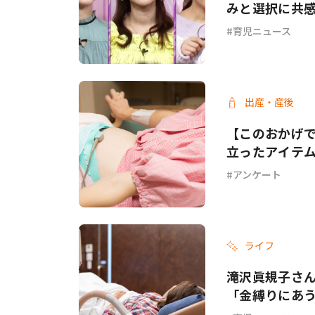
みと選択に共
育児ニュース
出産・産後
【このおかげ
立ったアイテム
アンケート
ライフ
滝沢眞規子さん
「金縛りにあ
で倒れてた」