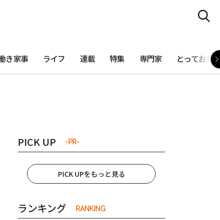
働き家事
ライフ
連載
特集
専門家
とっておき
PICK UP
-PR-
PICK UPをもっと見る
ランキング
RANKING