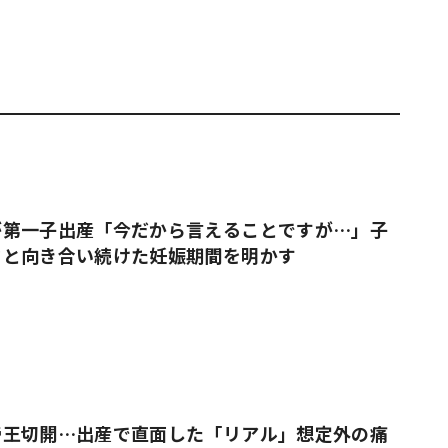
#共働き夫婦のセブンルール
#共働
ビーニュース
#マタニティニュース
が第一子出産「今だから言えることですが…」子
クと向き合い続けた妊娠期間を明かす
帝王切開…出産で直面した「リアル」想定外の痛