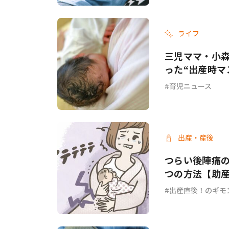
ライフ
三児ママ・小
った“出産時マ
育児ニュース
出産・産後
つらい後陣痛
つの方法【助
出産直後！のギモ