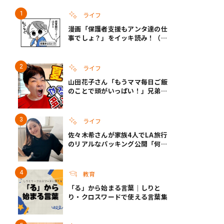
ライフ
漫画「保護者支援もアンタ達の仕
き夫婦
#産休
#育休
事でしょ？」をイッキ読み！（右
タップ＞で読める！）
ライフ
山田花子さん「もうママ毎日ご飯
のことで頭がいっぱい！」兄弟夏
休みのリアルな生活に共感しかな
い
ライフ
佐々木希さんが家族4人でLA旅行
のリアルなパッキング公開「何が
あるかわからないから、人生」い
ざというときの備えも
教育
「る」から始まる言葉｜しりと
り・クロスワードで使える言葉集