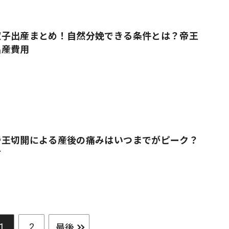
双子出産まとめ！自然分娩できる条件とは？帝王
出産費用
帝王切開による産後の痛みはいつまでがピーク？
方
最後
1
2