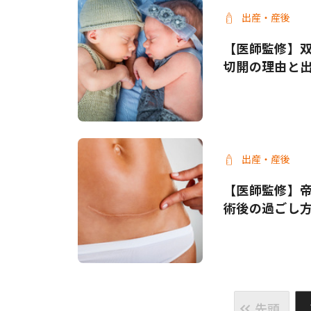
出産・産後
【医師監修】
切開の理由と
出産・産後
【医師監修】
術後の過ごし
先頭