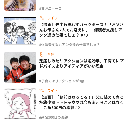
#育児ニュース
ライフ
【漫画】先生も思わずガッツポーズ！「お父さ
んお母さん2人でお迎えに」｜保護者支援もア
ンタ達の仕事でしょ？ #70
#保護者支援もアンタ達の仕事でしょ？
育児
芝居じみたリアクションは逆効果。子育てにア
ドバイスよりアイディアがいい理由
#子育てはリアクションが9割
ライフ
【漫画】「お前は黙ってろ！」父に怯えて育っ
た幼少期……トラウマは今も消えることはなく
｜余命300日の毒親 #2
#余命300日の毒親