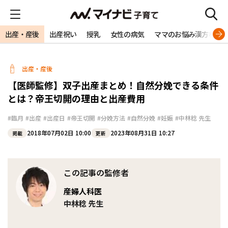
出産・産後
出産祝い
授乳
女性の病気
ママのお悩み漢方相談
出産・産後
【医師監修】双子出産まとめ！自然分娩できる条件
とは？帝王切開の理由と出産費用
#臨月
#出産
#出産日
#帝王切開
#分娩方法
#自然分娩
#妊娠
#中林稔 先生
2018年07月02日 10:00
2023年08月31日 10:27
掲載
更新
この記事の監修者
産婦人科医
中林稔 先生