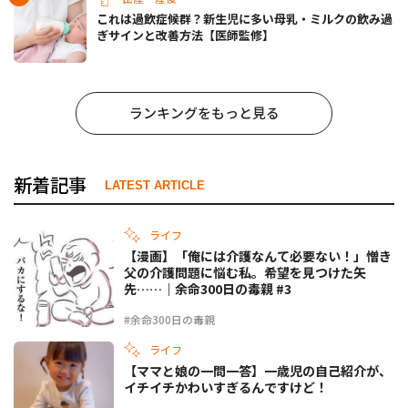
これは過飲症候群？新生児に多い母乳・ミルクの飲み過
ぎサインと改善方法【医師監修】
ランキングをもっと見る
新着記事
LATEST ARTICLE
ライフ
【漫画】「俺には介護なんて必要ない！」憎き
父の介護問題に悩む私。希望を見つけた矢
先……｜余命300日の毒親 #3
#余命300日の毒親
ライフ
【ママと娘の一問一答】一歳児の自己紹介が、
イチイチかわいすぎるんですけど！