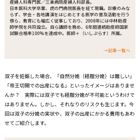
産婦人科専門医／三楽病院産婦人科部長。
日本医科大学卒業、虎の門病院医長を経て現職。診療のみな
らず、学会・各地講演をはじめとする医学の普及活動を行う
傍ら、教育にも幅広く従事しており、2008年には中林助産
師学院を共同設立。自ら講師を務め、6年間連続助産師国家
試験合格率100%を達成中。医師＋（いしぷらす）所属。
→記事一覧へ
双子を妊娠した場合、「自然分娩（経腟分娩）は難しい」
「帝王切開での出産になる」といったイメージはありませ
んか？ 実際には双子でも経腟分娩が不可能というわけで
はありません。しかし、それなりのリスクも生じます。今
回は双子の分娩の実状や、双子の出産にかかる費用もあわ
せてご紹介します。