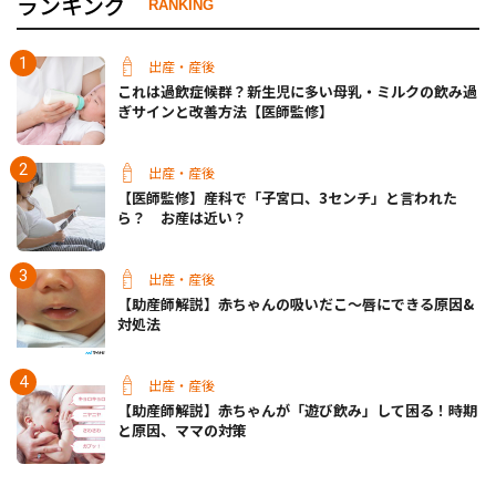
ランキング
RANKING
出産・産後
これは過飲症候群？新生児に多い母乳・ミルクの飲み過
ぎサインと改善方法【医師監修】
出産・産後
【医師監修】産科で「子宮口、3センチ」と言われた
ら？ お産は近い？
出産・産後
【助産師解説】赤ちゃんの吸いだこ〜唇にできる原因&
対処法
出産・産後
【助産師解説】赤ちゃんが「遊び飲み」して困る！時期
と原因、ママの対策