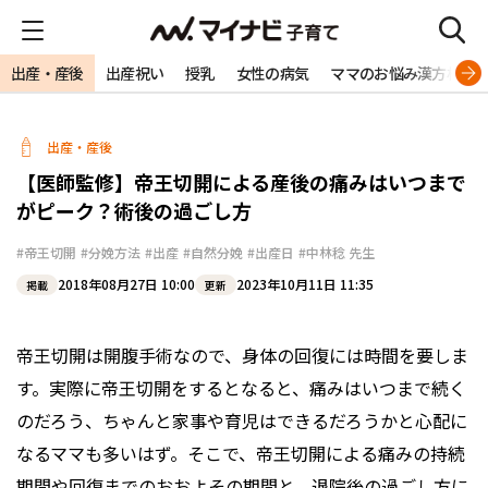
出産・産後
出産祝い
授乳
女性の病気
ママのお悩み漢方相談
出産・産後
【医師監修】帝王切開による産後の痛みはいつまで
がピーク？術後の過ごし方
#帝王切開
#分娩方法
#出産
#自然分娩
#出産日
#中林稔 先生
2018年08月27日 10:00
2023年10月11日 11:35
掲載
更新
帝王切開は開腹手術なので、身体の回復には時間を要しま
す。実際に帝王切開をするとなると、痛みはいつまで続く
のだろう、ちゃんと家事や育児はできるだろうかと心配に
なるママも多いはず。そこで、帝王切開による痛みの持続
期間や回復までのおおよその期間と、退院後の過ごし方に