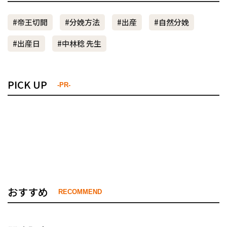
#帝王切開
#分娩方法
#出産
#自然分娩
#出産日
#中林稔 先生
PICK UP
-PR-
おすすめ
RECOMMEND