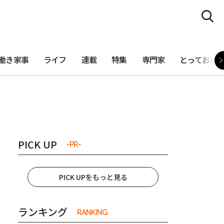
働き家事
ライフ
連載
特集
専門家
とっておき
PICK UP
-PR-
PICK UPをもっと見る
ランキング
RANKING