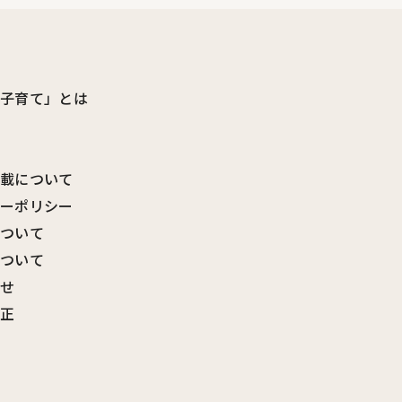
ビ子育て」とは
転載について
シーポリシー
について
について
わせ
訂正
覧