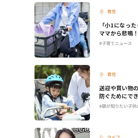
育児
#ワンオペ育児
#コミックエッセイ
「小1になっ
ママから悲鳴！
子育てニュース
#渡邊大地の令和的ワーパパ道
#ベ
育児
送迎や買い物
防ぐためにで
親が知りたい子供
ライフ