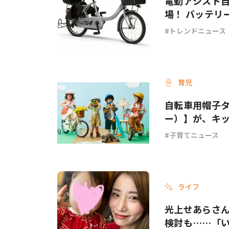
電動アシスト自
場！ バッテリ
化
トレンドニュース
育児
自転車用帽子タ
ー）】が、キ
子育てニュース
ライフ
光上せあらさ
検討も……「