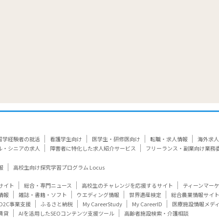
留学経験者の就活
看護学生向け
医学生・研修医向け
転職・求人情報
海外求人
ル・シニアの求人
障害者に特化した求人紹介サービス
フリーランス・副業向け業務
報
高校生向け探究学習プログラム Locus
サイト
総合・専門ニュース
高校生のチャレンジを応援するサイト
ティーンマー
情報
雑誌・書籍・ソフト
ウエディング情報
世界遺産検定
総合農業情報サイ
D2C事業支援
ふるさと納税
My CareerStudy
My CareerID
医療施設情報メデ
賃貸
AIを活用したSEOコンテンツ支援ツール
高齢者施設検索・介護相談