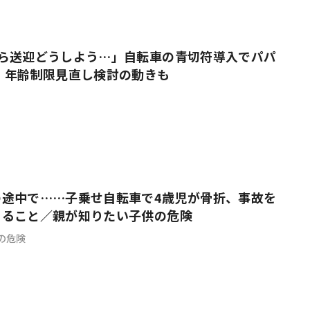
#共働き夫婦のセブンルール
#共働
たら送迎どうしよう…」自転車の青切符導入でパパ
 年齢制限見直し検討の動きも
ビーニュース
#マタニティニュース
の途中で……子乗せ自転車で4歳児が骨折、事故を
きること／親が知りたい子供の危険
の危険