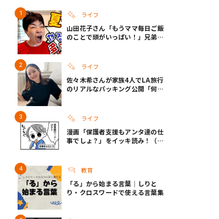
ライフ
山田花子さん「もうママ毎日ご飯
き夫婦
#産休
#育休
のことで頭がいっぱい！」兄弟夏
休みのリアルな生活に共感しかな
い
ライフ
佐々木希さんが家族4人でLA旅行
のリアルなパッキング公開「何が
あるかわからないから、人生」い
ざというときの備えも
ライフ
漫画「保護者支援もアンタ達の仕
事でしょ？」をイッキ読み！（右
タップ＞で読める！）
教育
「る」から始まる言葉｜しりと
り・クロスワードで使える言葉集