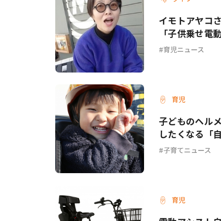
イモトアヤコ
「子供乗せ電
育児ニュース
育児
子どものヘル
したくなる「
子育てニュース
育児