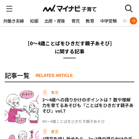
共働き夫婦
妊娠
出産・産後
育児
教育
中学受験
中学生
[0～4歳ことばをひきだす親子あそび]
に関する記事
記事一覧
RELATED ARTICLE
育児
3～4歳への語りかけのポイントは？ 数や理解
力を育てるあそびも『ことばをひきだす親子あ
そび』vol.7
#0～4歳ことばをひきだす親子あそび
育児
2語文を話し始めたら。2～3歳の語りかけのポ