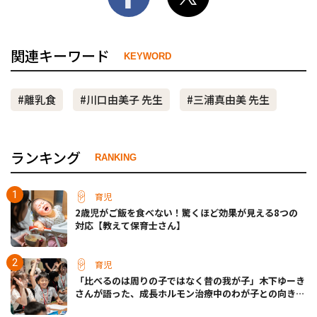
関連キーワード
KEYWORD
#離乳食
#川口由美子 先生
#三浦真由美 先生
ランキング
RANKING
育児
2歳児がご飯を食べない！驚くほど効果が見える8つの
対応【教えて保育士さん】
育児
「比べるのは周りの子ではなく昔の我が子」木下ゆーき
さんが語った、成長ホルモン治療中のわが子との向き合
い方