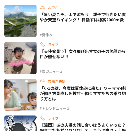
おでかけ
「暑い夏こそ、山で涼もう」親子で行きたい爽
やか天空ハイキング！ 目指すは標高2000m級
#夏休み
ライフ
【天使発見♡】次々飛び出す女の子の笑顔から
目が離せない!!!
#育児ニュース
共働き夫婦
「小1の壁、今度は夏休みに来た」ワーママ4割
が働き方見直しを検討…働くママたちの乗り切
り方とは
#トレンドニュース
ライフ
【漫画】あの夫婦の話し合いはうまくいった？
保育士たちがソワソワしてしまう理由は…｜保