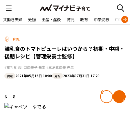
共働き夫婦
妊娠
出産・産後
育児
教育
中学受験
中学生
育児
離乳食のトマトピューレはいつから？初期・中期・
後期レシピ【管理栄養士監修】
#離乳食
#川口由美子 先生
#三浦真由美 先生
2021年05月16日 10:00
2023年07月31日 17:20
掲載
更新
6
8