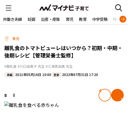
共働き夫婦
妊娠
出産・産後
育児
教育
中学受験
中学生
育児
離乳食のトマトピューレはいつから？初期・中期・
後期レシピ【管理栄養士監修】
#離乳食
#川口由美子 先生
#三浦真由美 先生
2021年05月16日 10:00
2023年07月31日 17:20
掲載
更新
8
8