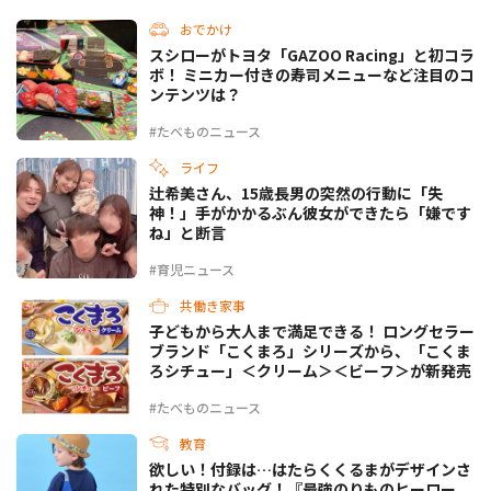
おでかけ
スシローがトヨタ「GAZOO Racing」と初コラ
ボ！ ミニカー付きの寿司メニューなど注目のコ
ンテンツは？
#たべものニュース
ライフ
辻希美さん、15歳長男の突然の行動に「失
神！」手がかかるぶん彼女ができたら「嫌です
ね」と断言
#育児ニュース
共働き家事
子どもから大人まで満足できる！ ロングセラー
ブランド「こくまろ」シリーズから、「こくま
ろシチュー」＜クリーム＞＜ビーフ＞が新発売
#たべものニュース
教育
欲しい！付録は…はたらくくるまがデザインさ
れた特別なバッグ！『最強のりものヒーロー