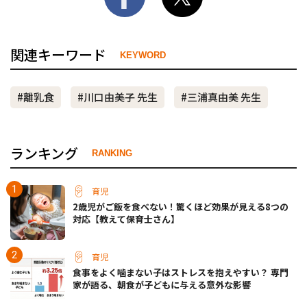
関連キーワード
KEYWORD
#離乳食
#川口由美子 先生
#三浦真由美 先生
ランキング
RANKING
育児
2歳児がご飯を食べない！驚くほど効果が見える8つの
対応【教えて保育士さん】
育児
食事をよく噛まない子はストレスを抱えやすい？ 専門
家が語る、朝食が子どもに与える意外な影響