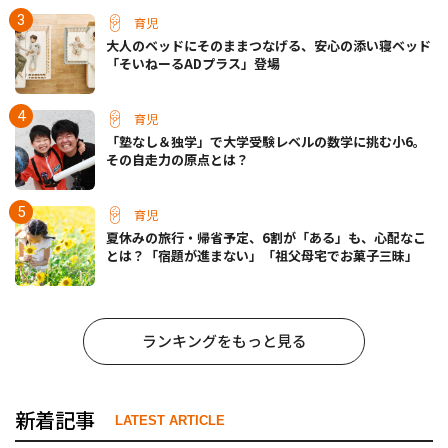
育児
大人のベッドにそのままつなげる、安心の添い寝ベッド
「そいねーるADプラス」登場
育児
「塾なし＆独学」で大学受験レベルの数学に挑む小6。
その自走力の原点とは？
育児
夏休みの旅行・帰省予定、6割が「ある」も、心配なこ
とは？「宿題が進まない」「祖父母宅でお菓子三昧」
ランキングをもっと見る
新着記事
LATEST ARTICLE