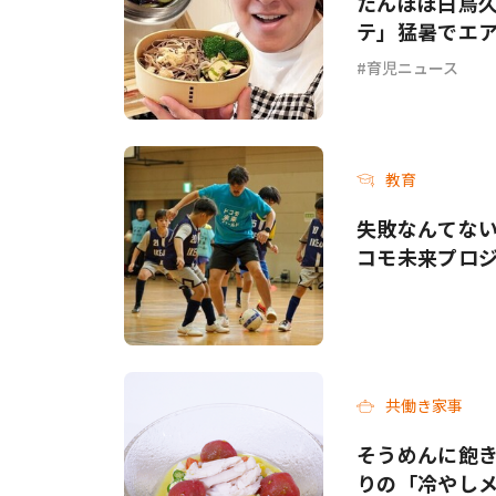
たんぽぽ白鳥
テ」猛暑でエ
てて…」
育児ニュース
教育
失敗なんてない
コモ未来プロジ
共働き家事
そうめんに飽き
りの「冷やし