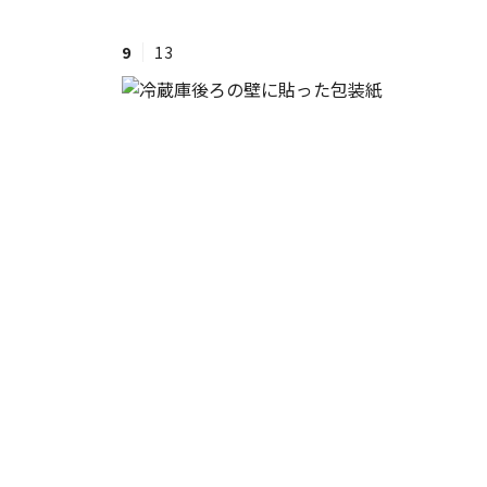
9
13
#ワンオペ育児
#コミックエッセイ
#渡邊大地の令和的ワーパパ道
#ベ