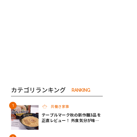
き夫婦
#産休
#育休
カテゴリランキング
RANKING
共働き家事
テーブルマーク秋の新作麺3品を
正直レビュー！ 外食気分が味わ
えるクオリティで共働き家庭の救
世主になってくれそう♡