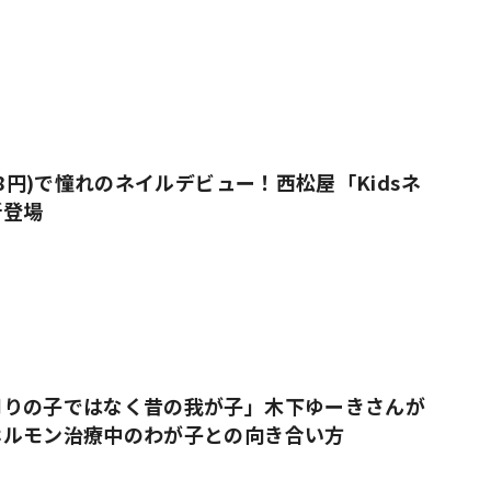
38円)で憧れのネイルデビュー！西松屋「Kidsネ
新登場
周りの子ではなく昔の我が子」木下ゆーきさんが
ホルモン治療中のわが子との向き合い方