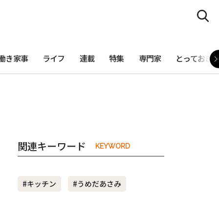
働き家事
ライフ
連載
特集
専門家
とっておき
関連キーワード
KEYWORD
#キッチン
#うめだあさみ