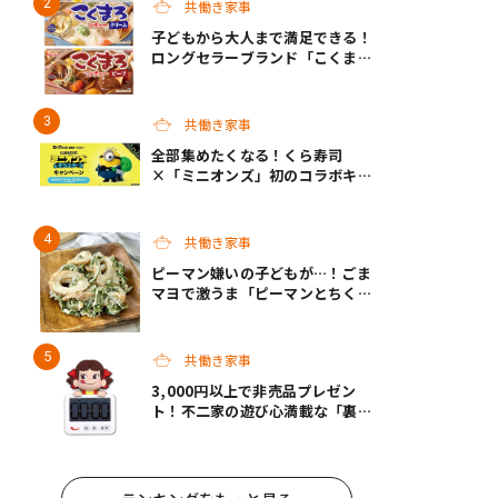
共働き家事
子どもから大人まで満足できる！
ロングセラーブランド「こくま
ろ」シリーズから、「こくまろシ
チュー」＜クリーム＞＜ビーフ＞
が新発売
共働き家事
全部集めたくなる！くら寿司
×「ミニオンズ」初のコラボキャ
ンペーン開催！
共働き家事
ピーマン嫌いの子どもが…！ごま
マヨで激うま「ピーマンとちくわ
のごまマヨ和え」｜パパッと副
菜！
共働き家事
3,000円以上で非売品プレゼン
ト！不二家の遊び心満載な「裏不
二家の日」8/22スタート