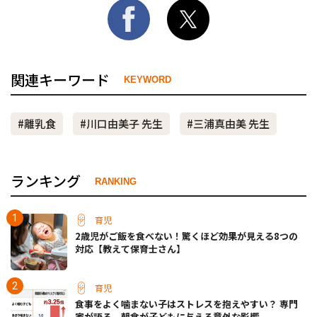
関連キーワード
KEYWORD
#離乳食
#川口由美子 先生
#三浦真由美 先生
ランキング
RANKING
育児
2歳児がご飯を食べない！驚くほど効果が見える8つの
対応【教えて保育士さん】
育児
食事をよく噛まない子はストレスを抱えやすい？ 専門
家が語る、朝食が子どもに与える意外な影響