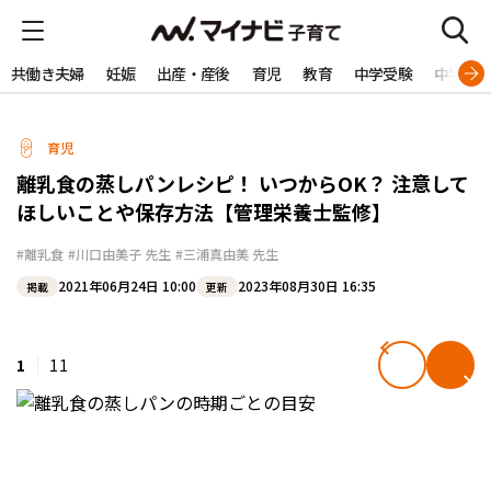
共働き夫婦
妊娠
出産・産後
育児
教育
中学受験
中学生
育児
離乳食の蒸しパンレシピ！ いつからOK？ 注意して
ほしいことや保存方法【管理栄養士監修】
#離乳食
#川口由美子 先生
#三浦真由美 先生
2021年06月24日 10:00
2023年08月30日 16:35
掲載
更新
1
11