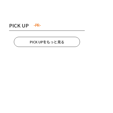
き夫婦
#産休
#育休
PICK UP
-PR-
PICK UPをもっと見る