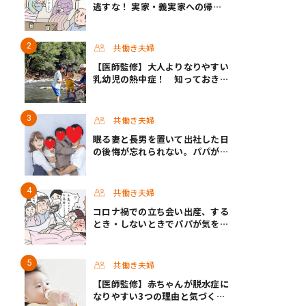
逃すな！ 実家・義実家への帰省
でパパが気をつけたいこと #渡邊
大地の令和的ワーパパ道 Vol.20
共働き夫婦
【医師監修】大人よりなりやすい
乳幼児の熱中症！ 知っておきた
い症状と対策
共働き夫婦
眠る妻と長男を置いて出社した日
の後悔が忘れられない。パパが挑
んだ半年間の育休生活 #男性育休
取ったらどうなった？
共働き夫婦
コロナ禍での立ち会い出産、する
とき・しないときでパパが気をつ
けたい心構えとは #渡邊大地の令
和的ワーパパ道 Vol.30
共働き夫婦
【医師監修】赤ちゃんが脱水症に
なりやすい3つの理由と気づくポ