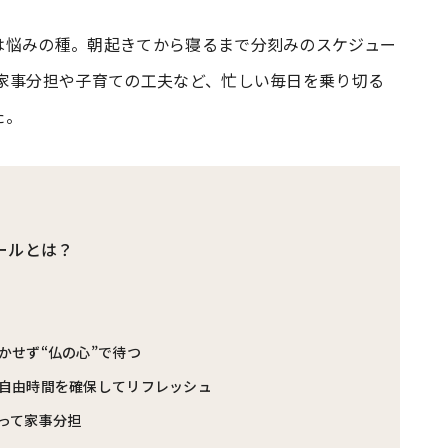
は悩みの種。朝起きてから寝るまで分刻みのスケジュー
#共働き夫婦のセブンルール
#共働
の家事分担や子育ての工夫など、忙しい毎日を乗り切る
た。
ビーニュース
#マタニティニュース
ールとは？
かせず“仏の心”で待つ
自由時間を確保してリフレッシュ
って家事分担