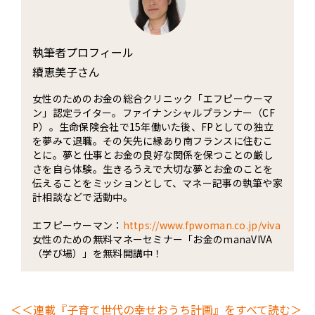
執筆者プロフィール
續恵美子さん
女性のためのお金の総合クリニック「エフピーウーマ
ン」認定ライター。ファイナンシャルプランナー（CF
P）。生命保険会社で15年働いた後、FPとしての独立
を夢みて退職。その矢先に縁あり南フランスに住むこ
とに――。夢と仕事とお金の良好な関係を保つことの厳し
さを自ら体験。生きるうえで大切な夢とお金のことを
伝えることをミッションとして、マネー記事の執筆や家
計相談などで活動中。
エフピーウーマン：
https://www.fpwoman.co.jp/viva
女性のための無料マネーセミナー「お金のmanaVIVA
（学び場）」を無料開講中！
＜＜連載『子育て世代の幸せおうち計画』をすべて読む＞