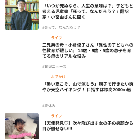
「いつか死ぬなら、人生の意味は？」子どもと
考える児童書『死って、なんだろう？』翻訳
家・小宮由さんに聞く
#死って、なんだろう？
ライフ
三兄弟の母・小倉優子さん「異性の子どもへの
性教育が難しい」 14歳・9歳・5歳の息子を育
てる母のリアルな悩み
#育児ニュース
おでかけ
「暑い夏こそ、山で涼もう」親子で行きたい爽
やか天空ハイキング！ 目指すは標高2000m級
#夏休み
ライフ
【天使発見♡】次々飛び出す女の子の笑顔から
目が離せない!!!