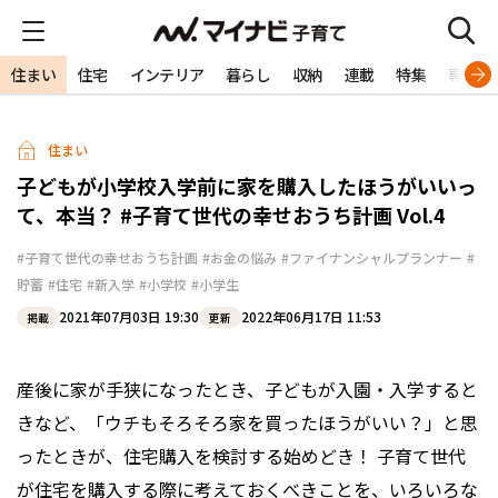
住まい
住宅
インテリア
暮らし
収納
連載
特集
専門家
住まい
子どもが小学校入学前に家を購入したほうがいいっ
て、本当？ #子育て世代の幸せおうち計画 Vol.4
#子育て世代の幸せおうち計画
#お金の悩み
#ファイナンシャルプランナー
#
貯蓄
#住宅
#新入学
#小学校
#小学生
2021年07月03日 19:30
2022年06月17日 11:53
掲載
更新
産後に家が手狭になったとき、子どもが入園・入学すると
きなど、「ウチもそろそろ家を買ったほうがいい？」と思
ったときが、住宅購入を検討する始めどき！ 子育て世代
が住宅を購入する際に考えておくべきことを、いろいろな