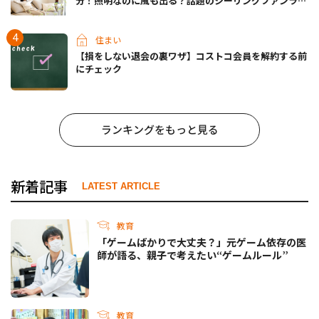
分！照明なのに風も出る？話題のシーリングファンライ
トが先行販売中
住まい
【損をしない退会の裏ワザ】コストコ会員を解約する前
にチェック
ランキングをもっと見る
新着記事
LATEST ARTICLE
教育
「ゲームばかりで大丈夫？」元ゲーム依存の医
師が語る、親子で考えたい“ゲームルール”
教育