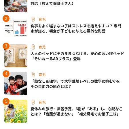
対応【教えて保育士さん】
育児
食事をよく噛まない子はストレスを抱えやすい？ 専門
家が語る、朝食が子どもに与える意外な影響
育児
大人のベッドにそのままつなげる、安心の添い寝ベッド
「そいねーるADプラス」登場
育児
「塾なし＆独学」で大学受験レベルの数学に挑む小6。
その自走力の原点とは？
育児
夏休みの旅行・帰省予定、6割が「ある」も、心配なこ
とは？「宿題が進まない」「祖父母宅でお菓子三昧」