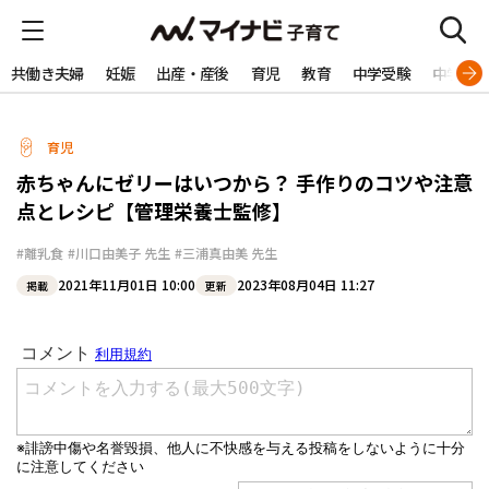
共働き夫婦
妊娠
出産・産後
育児
教育
中学受験
中学生
育児
赤ちゃんにゼリーはいつから？ 手作りのコツや注意
点とレシピ【管理栄養士監修】
#離乳食
#川口由美子 先生
#三浦真由美 先生
2021年11月01日 10:00
2023年08月04日 11:27
掲載
更新