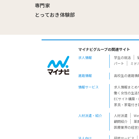
専門家
とっておき体験部
マイナビグループの関連サイト
求人情報
学生の就活
パート
ミド
進路情報
高校生の進路情
情報サービス
求人情報まとめ
働く女性の生活
ECサイト構築・
家具・家電付き
人材派遣・紹介
人材派遣
W
顧問紹介
薬
医療業界の経営
法人向け
研修サービス