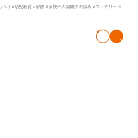
しつけ
#幼児教育
#家族
#家族や人間関係の悩み
#ファミリー
#
#共働き夫婦のセブンルール
#共働
ビーニュース
#マタニティニュース