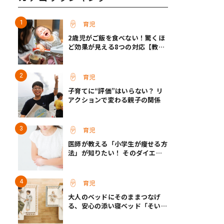
育児
2歳児がご飯を食べない！驚くほ
ど効果が見える8つの対応【教え
て保育士さん】
育児
子育てに“評価”はいらない？ リ
アクションで変わる親子の関係
育児
医師が教える「小学生が痩せる方
法」が知りたい！ そのダイエッ
ト方法は逆効果!?
育児
大人のベッドにそのままつなげ
る、安心の添い寝ベッド「そいね
ーるADプラス」登場