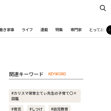
働き家事
ライフ
連載
特集
専門家
とっておき
関連キーワード
KEYWORD
#カリスマ保育士てぃ先生の子育て〇×
図鑑
#育児
#しつけ
#幼児教育