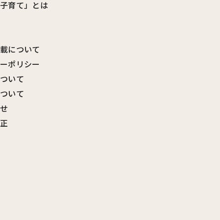
ビ子育て」とは
転載について
シーポリシー
について
について
わせ
訂正
覧