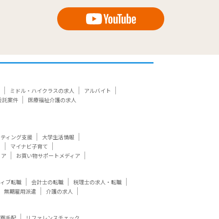
ミドル・ハイクラスの求人
アルバイト
委託案件
医療福祉介護の求人
ケティング支援
大学生活情報
ト
マイナビ子育て
ィア
お買い物サポートメディア
ティブ転職
会計士の転職
税理士の求人・転職
無期雇用派遣
介護の求人
寮手配
リファレンスチェック