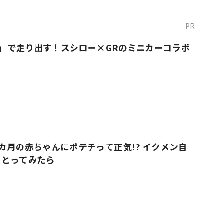
PR
O！」で走り出す！スシロー×GRのミニカーコラボ
カ月の赤ちゃんにポテチって正気!? イクメン自
をとってみたら