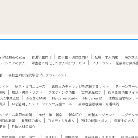
留学経験者の就活
看護学生向け
医学生・研修医向け
転職・求人情報
海外求人
ル・シニアの求人
障害者に特化した求人紹介サービス
フリーランス・副業向け業務
報
高校生向け探究学習プログラム Locus
サイト
総合・専門ニュース
高校生のチャレンジを応援するサイト
ティーンマー
情報
雑誌・書籍・ソフト
ウエディング情報
世界遺産検定
総合農業情報サイ
D2C事業支援
ふるさと納税
My CareerStudy
My CareerID
医療施設情報メデ
賃貸
AIを活用したSEOコンテンツ支援ツール
高齢者施設検索・介護相談
eb・ゲーム業界の転職
20代・第二新卒
新卒紹介
転職エージェント
エグゼク
剤師の転職
看護師の求人
コメディカル求人
医師の転職・求人
保育士の求人
支援
外国人材の紹介
業務効率化支援（BPO）
発送代行
健康経営
貸会議室・スタジオ
社宅・社員