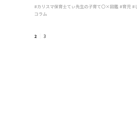
#カリスマ保育士てぃ先生の子育て〇×図鑑
#育児
#
コラム
#ワンオペ育児
#コミックエッセイ
2
3
#渡邊大地の令和的ワーパパ道
#ベ