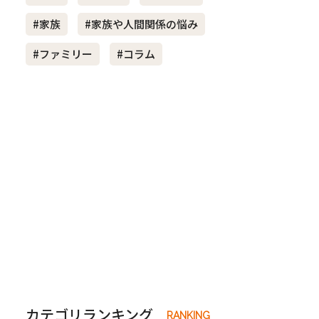
#家族
#家族や人間関係の悩み
き夫婦
#産休
#育休
#ファミリー
#コラム
カテゴリランキング
RANKING