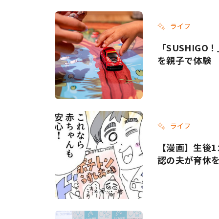
ライフ
「SUSHIG
を親子で体験
ライフ
【漫画】生後1
認の夫が育休