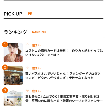
PICK UP
-PR-
ランキング
RANKING
住まい
コストコの家族カードは無料！ 作り方と絶対やっては
いけないパターンとは？
住まい
薄いバスタオルでいいじゃん！ スタンダードプロダク
ツのガーゼタオルが快適すぎて手放せなくなった
住まい
夏も冬もこれ1台でOK！電気工事不要・取り付け約2
分！照明なのに風も出る？話題のシーリングファンライ
トが先行販売中