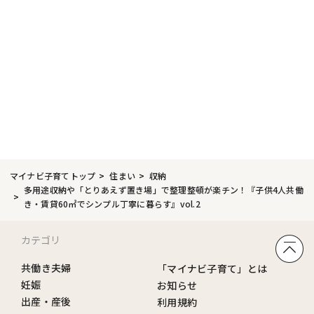
マイナビ子育てトップ
住まい
収納
多用途収納や「とりあえず置き場」で整理整頓が楽チン！『子供4人共働
き・賃貸60㎡でシンプル丁寧に暮らす』vol.2
カテゴリ
共働き夫婦
「マイナビ子育て」とは
妊娠
お知らせ
出産・産後
利用規約