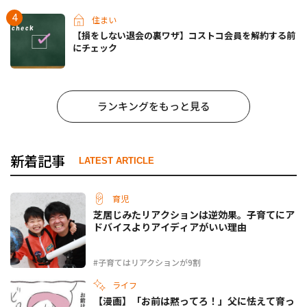
住まい
【損をしない退会の裏ワザ】コストコ会員を解約する前
にチェック
ランキングをもっと見る
新着記事
LATEST ARTICLE
育児
芝居じみたリアクションは逆効果。子育てにア
ドバイスよりアイディアがいい理由
#子育てはリアクションが9割
ライフ
【漫画】「お前は黙ってろ！」父に怯えて育っ