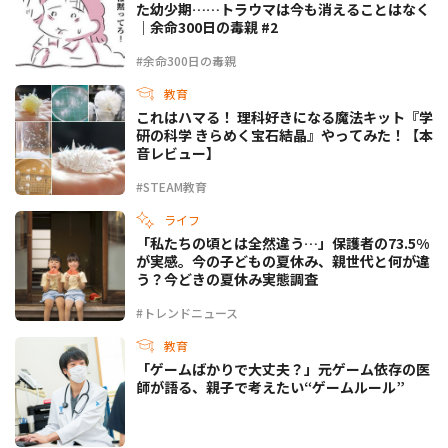
た幼少期……トラウマは今も消えることはなく
｜余命300日の毒親 #2
#余命300日の毒親
教育
これはハマる！ 理科好きになる魔法キット『学
研の科学 きらめく宝石結晶』やってみた！【本
音レビュー】
#STEAM教育
ライフ
「私たちの頃とは全然違う…」保護者の73.5%
が実感。今の子どもの夏休み、親世代と何が違
う？今どきの夏休み実態調査
#トレンドニュース
教育
「ゲームばかりで大丈夫？」元ゲーム依存の医
師が語る、親子で考えたい“ゲームルール”