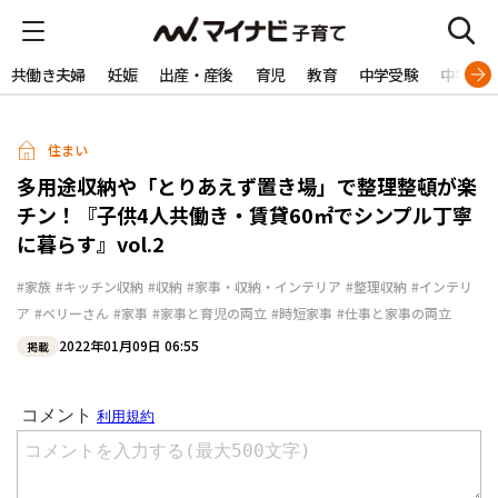
共働き夫婦
妊娠
出産・産後
育児
教育
中学受験
中学生
住まい
多用途収納や「とりあえず置き場」で整理整頓が楽
チン！『子供4人共働き・賃貸60㎡でシンプル丁寧
に暮らす』vol.2
#家族
#キッチン収納
#収納
#家事・収納・インテリア
#整理収納
#インテリ
ア
#ベリーさん
#家事
#家事と育児の両立
#時短家事
#仕事と家事の両立
2022年01月09日 06:55
掲載