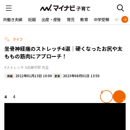
共働き夫婦
妊娠
出産・産後
育児
教育
中学受験
中学生
ライフ
坐骨神経痛のストレッチ4選｜硬くなったお尻や太
ももの筋肉にアプローチ！
#ストレッチ
#近藤可那 先生
2022年01月13日 10:00
2023年08月01日 13:50
掲載
更新
4
4