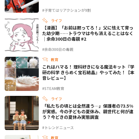
#子育てはリアクションが9割
ライフ
【漫画】「お前は黙ってろ！」父に怯えて育っ
た幼少期……トラウマは今も消えることはなく
｜余命300日の毒親 #2
#余命300日の毒親
教育
これはハマる！ 理科好きになる魔法キット『学
研の科学 きらめく宝石結晶』やってみた！【本
音レビュー】
#STEAM教育
ライフ
「私たちの頃とは全然違う…」保護者の73.5%
が実感。今の子どもの夏休み、親世代と何が違
う？今どきの夏休み実態調査
#トレンドニュース
教育