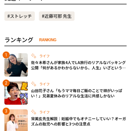
#ストレッチ
#近藤可那 先生
ランキング
RANKING
ライフ
佐々木希さんが家族4人でLA旅行のリアルなパッキング
公開「何があるかわからないから、人生」いざというと
きの備えも
ライフ
山田花子さん「もうママ毎日ご飯のことで頭がいっぱ
い！」兄弟夏休みのリアルな生活に共感しかない
ライフ
宋美玄先生解説｜妊娠中でもオナニーしていい？オーガ
ズムの胎児への影響と3つの注意点