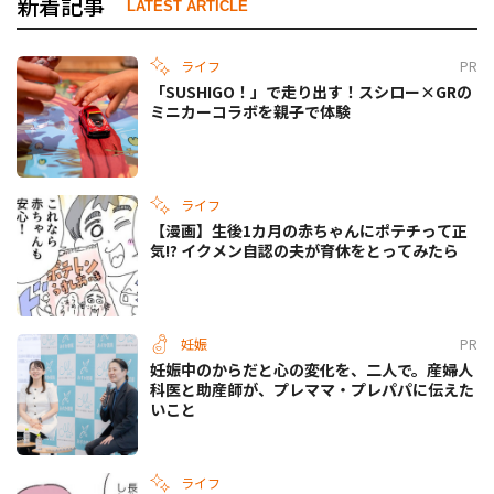
新着記事
LATEST ARTICLE
ライフ
PR
「SUSHIGO！」で走り出す！スシロー×GRの
ミニカーコラボを親子で体験
ライフ
【漫画】生後1カ月の赤ちゃんにポテチって正
気!? イクメン自認の夫が育休をとってみたら
妊娠
PR
妊娠中のからだと心の変化を、二人で。産婦人
科医と助産師が、プレママ・プレパパに伝えた
いこと
ライフ