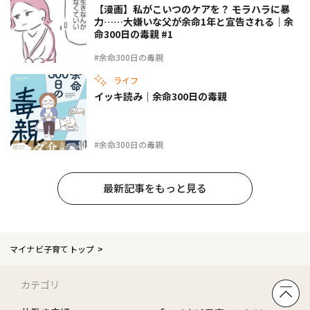
【漫画】私がこいつのケアを？ モラハラに暴
力……大嫌いな父が余命1年と宣告される｜余
命300日の毒親 #1
#余命300日の毒親
ライフ
イッキ読み｜余命300日の毒親
#余命300日の毒親
最新記事をもっと見る
マイナビ子育てトップ
カテゴリ