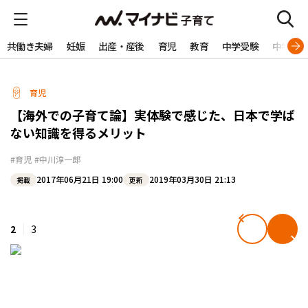
共働き夫婦
妊娠
出産・産後
育児
教育
中学受験
中学生
育児
【海外での子育て論】実体験で感じた、日本で学ば
ない知識を得るメリット
#育児
#中川淳一郎
2017年06月21日 19:00
2019年03月30日 21:13
掲載
更新
2
3