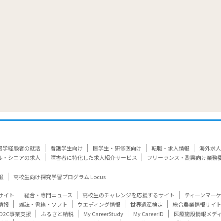
留学経験者の就活
看護学生向け
医学生・研修医向け
転職・求人情報
海外求人
ル・シニアの求人
障害者に特化した求人紹介サービス
フリーランス・副業向け業務
報
高校生向け探究学習プログラム Locus
サイト
総合・専門ニュース
高校生のチャレンジを応援するサイト
ティーンマー
情報
雑誌・書籍・ソフト
ウエディング情報
世界遺産検定
総合農業情報サイ
D2C事業支援
ふるさと納税
My CareerStudy
My CareerID
医療施設情報メデ