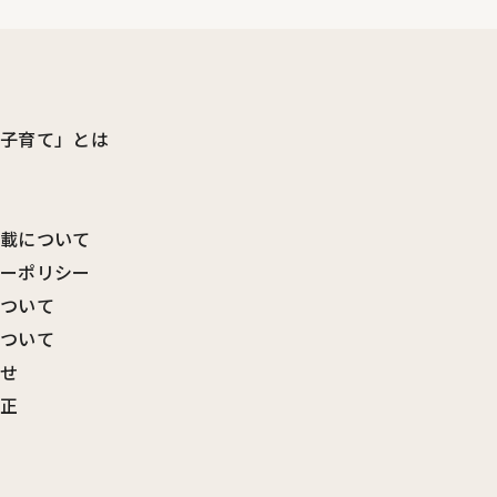
ビ子育て」とは
転載について
シーポリシー
について
について
わせ
訂正
覧