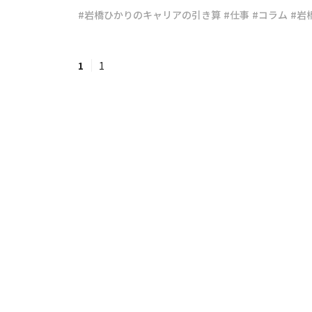
#岩橋ひかりのキャリアの引き算
#仕事
#コラム
#岩
#ワンオペ育児
#コミックエッセイ
1
1
#渡邊大地の令和的ワーパパ道
#ベ