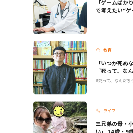
「ゲームばか
で考えたい“ゲ
教育
「いつか死ぬ
『死って、な
死って、なんだろ
ライフ
三兄弟の母・
い」 14歳・