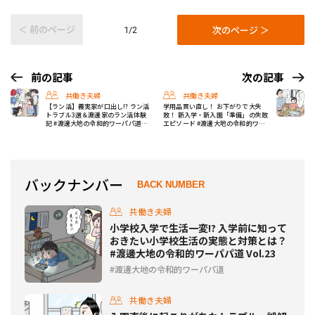
＜ 前のページ
次のページ ＞
1/2
前の記事
次の記事
共働き夫婦
共働き夫婦
【ラン活】義実家が口出し!? ラン活
学用品買い直し！ お下がりで大失
トラブル3選＆渡邊家のラン活体験
敗！ 新入学・新入園「準備」の失敗
記 #渡邊大地の令和的ワーパパ道
エピソード #渡邊大地の令和的ワー
Vol.24
パパ道 Vol.26
バックナンバー
BACK NUMBER
共働き夫婦
小学校入学で生活一変!? 入学前に知って
おきたい小学校生活の実態と対策とは？
#渡邊大地の令和的ワーパパ道 Vol.23
渡邊大地の令和的ワーパパ道
共働き夫婦