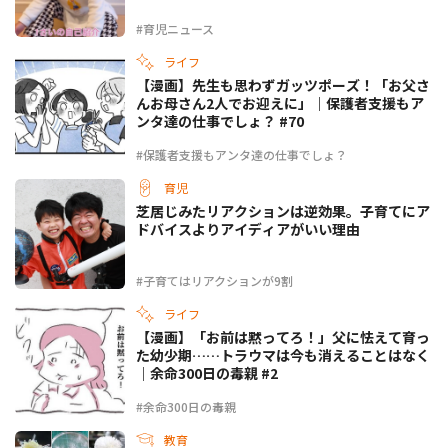
#育児ニュース
ライフ
【漫画】先生も思わずガッツポーズ！「お父さ
んお母さん2人でお迎えに」｜保護者支援もア
ンタ達の仕事でしょ？ #70
#保護者支援もアンタ達の仕事でしょ？
育児
芝居じみたリアクションは逆効果。子育てにア
ドバイスよりアイディアがいい理由
#子育てはリアクションが9割
ライフ
【漫画】「お前は黙ってろ！」父に怯えて育っ
た幼少期……トラウマは今も消えることはなく
｜余命300日の毒親 #2
#余命300日の毒親
教育