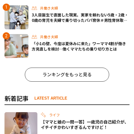
共働き夫婦
3人目誕生で直面した現実。実家を頼れない5歳・2歳・
0歳の育児を夫婦で乗り切ったパパ育休＃男性育休取っ
たらどうなった？
共働き夫婦
「小1の壁、今度は夏休みに来た」ワーママ4割が働き
方見直しを検討…働くママたちの乗り切り方とは
ランキングをもっと見る
新着記事
LATEST ARTICLE
ライフ
【ママと娘の一問一答】一歳児の自己紹介が、
イチイチかわいすぎるんですけど！