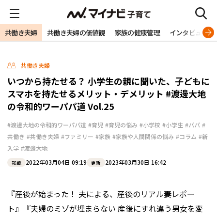
共働き夫婦
共働き夫婦の価値観
家族の健康管理
インタビュー
共働き夫婦
いつから持たせる？ 小学生の親に聞いた、子どもに
スマホを持たせるメリット・デメリット #渡邊大地
の令和的ワーパパ道 Vol.25
#渡邊大地の令和的ワーパパ道
#育児
#育児の悩み
#小学校
#小学生
#パパ
#
共働き
#共働き夫婦
#ファミリー
#家族
#家族や人間関係の悩み
#コラム
#新
入学
#渡邊大地
2022年03月04日 09:19
2023年03月30日 16:42
掲載
更新
『産後が始まった！ 夫による、産後のリアル妻レポー
ト』『夫婦のミゾが埋まらない 産後にすれ違う男女を変