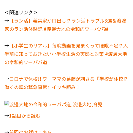
＜関連リンク＞
→
【ラン活】義実家が口出し!? ラン活トラブル3選＆渡邊
家のラン活体験記 #渡邊大地の令和的ワーパパ道
→
【小学生のリアル】毎晩動画を見まくって睡眠不足!? 入
学前に知っておきたい小学校生活の実態と対策 #渡邊大地
の令和的ワーパパ道
→
コロナで休校!! ワーママの葛藤が刺さる『学校が休校!?
働くの親の緊急事態』イッキ読み！
→
1話目から読む
→
前回のお話はこちら