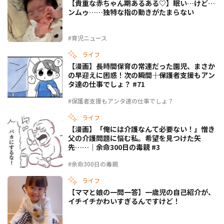
【貴重な赤ちゃん期あるある♡】眠い…けど…
ンムゥ……独特な指の動きがたまらない
#育児ニュース
ライフ
【漫画】長時間保育の常連だった園児、まさか
の早迎えに困惑！次の瞬間――｜保護者支援もアン
タ達の仕事でしょ？ #71
#保護者支援もアンタ達の仕事でしょ？
ライフ
【漫画】「俺には介護なんて必要ない！」憎き
父の介護問題に悩む私。希望を見つけた矢
先……｜余命300日の毒親 #3
#余命300日の毒親
ライフ
【ママと娘の一問一答】一歳児の自己紹介が、
イチイチかわいすぎるんですけど！