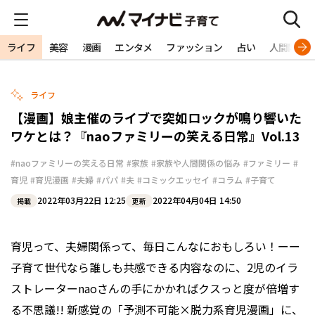
ライフ
美容
漫画
エンタメ
ファッション
占い
人間関係
ライフ
【漫画】娘主催のライブで突如ロックが鳴り響いた
ワケとは？『naoファミリーの笑える日常』Vol.13
#naoファミリーの笑える日常
#家族
#家族や人間関係の悩み
#ファミリー
#
育児
#育児漫画
#夫婦
#パパ
#夫
#コミックエッセイ
#コラム
#子育て
2022年03月22日 12:25
2022年04月04日 14:50
掲載
更新
育児って、夫婦関係って、毎日こんなにおもしろい！ーー
子育て世代なら誰しも共感できる内容なのに、2児のイラ
ストレーターnaoさんの手にかかればクスっと度が倍増す
る不思議!! 新感覚の「予測不可能×脱力系育児漫画」に、