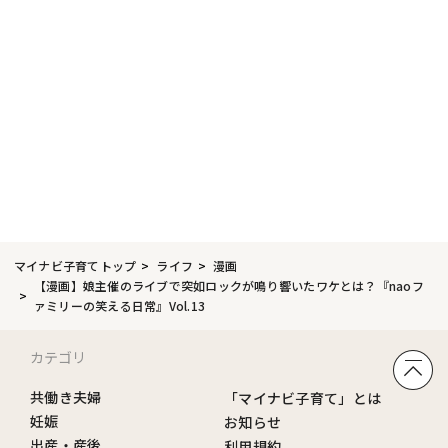
マイナビ子育てトップ
ライフ
漫画
【漫画】娘主催のライブで突如ロックが鳴り響いたワケとは？『naoフ
ァミリーの笑える日常』Vol.13
カテゴリ
共働き夫婦
「マイナビ子育て」とは
妊娠
お知らせ
出産・産後
利用規約