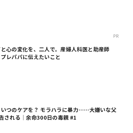
PR
だと心の変化を、二人で。産婦人科医と助産師
・プレパパに伝えたいこと
いつのケアを？ モラハラに暴力……大嫌いな父
告される｜余命300日の毒親 #1