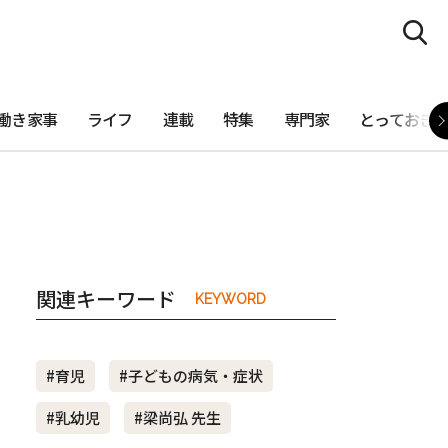
働き家事
ライフ
連載
特集
専門家
とっておき
関連キーワード
KEYWORD
#育児
#子どもの病気・症状
#乳幼児
#梁尚弘 先生