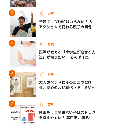
て保育士さん】
育児
子育てに“評価”はいらない？ リ
アクションで変わる親子の関係
育児
医師が教える「小学生が痩せる方
法」が知りたい！ そのダイエッ
ト方法は逆効果!?
育児
大人のベッドにそのままつなげ
る、安心の添い寝ベッド「そいね
ーるADプラス」登場
育児
食事をよく噛まない子はストレス
を抱えやすい？ 専門家が語る、
朝食が子どもに与える意外な影響