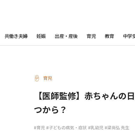
共働き夫婦
妊娠
出産・産後
育児
教育
中学
育児
【医師監修】赤ちゃんの日焼
つから？
#育児
#子どもの病気・症状
#乳幼児
#梁尚弘 先生