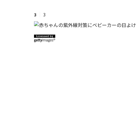
3
3
#ワンオペ育児
#コミックエッセイ
#渡邊大地の令和的ワーパパ道
#ベ