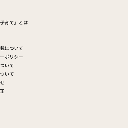
ビ子育て」とは
転載について
シーポリシー
について
について
わせ
訂正
覧