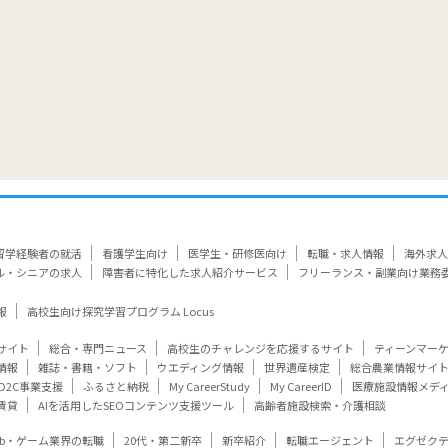
留学経験者の就活
看護学生向け
医学生・研修医向け
転職・求人情報
海外求人
ル・シニアの求人
障害者に特化した求人紹介サービス
フリーランス・副業向け業務
報
高校生向け探究学習プログラム Locus
サイト
総合・専門ニュース
高校生のチャレンジを応援するサイト
ティーンマー
情報
雑誌・書籍・ソフト
ウエディング情報
世界遺産検定
総合農業情報サイ
D2C事業支援
ふるさと納税
My CareerStudy
My CareerID
医療施設情報メデ
賃貸
AIを活用したSEOコンテンツ支援ツール
高齢者施設検索・介護相談
eb・ゲーム業界の転職
20代・第二新卒
新卒紹介
転職エージェント
エグゼク