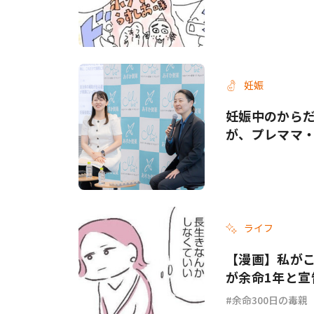
妊娠
妊娠中のから
が、プレママ
ライフ
【漫画】私がこ
が余命1年と宣
余命300日の毒親