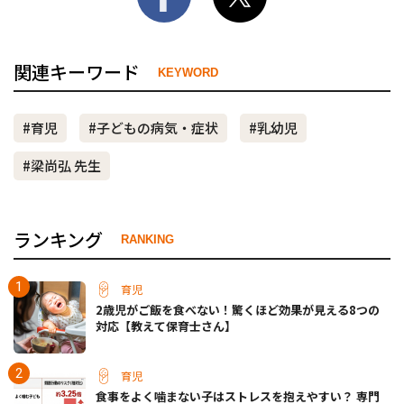
関連キーワード
KEYWORD
#育児
#子どもの病気・症状
#乳幼児
#梁尚弘 先生
ランキング
RANKING
育児
2歳児がご飯を食べない！驚くほど効果が見える8つの
対応【教えて保育士さん】
育児
食事をよく噛まない子はストレスを抱えやすい？ 専門