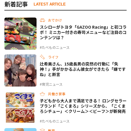
新着記事
LATEST ARTICLE
おでかけ
スシローがトヨタ「GAZOO Racing」と初コラ
ボ！ ミニカー付きの寿司メニューなど注目のコ
ンテンツは？
#たべものニュース
ライフ
辻希美さん、15歳長男の突然の行動に「失
神！」手がかかるぶん彼女ができたら「嫌です
ね」と断言
#育児ニュース
共働き家事
子どもから大人まで満足できる！ ロングセラー
ブランド「こくまろ」シリーズから、「こくま
ろシチュー」＜クリーム＞＜ビーフ＞が新発売
#たべものニュース
教育