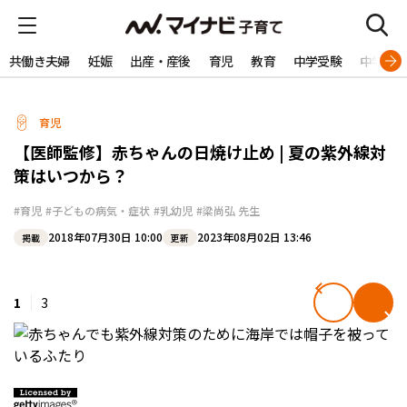
共働き夫婦
妊娠
出産・産後
育児
教育
中学受験
中学生
育児
【医師監修】赤ちゃんの日焼け止め | 夏の紫外線対
策はいつから？
#育児
#子どもの病気・症状
#乳幼児
#梁尚弘 先生
2018年07月30日 10:00
2023年08月02日 13:46
掲載
更新
1
3