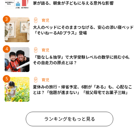
家が語る、朝食が子どもに与える意外な影響
育児
大人のベッドにそのままつなげる、安心の添い寝ベッド
「そいねーるADプラス」登場
育児
「塾なし＆独学」で大学受験レベルの数学に挑む小6。
その自走力の原点とは？
育児
夏休みの旅行・帰省予定、6割が「ある」も、心配なこ
とは？「宿題が進まない」「祖父母宅でお菓子三昧」
ランキングをもっと見る