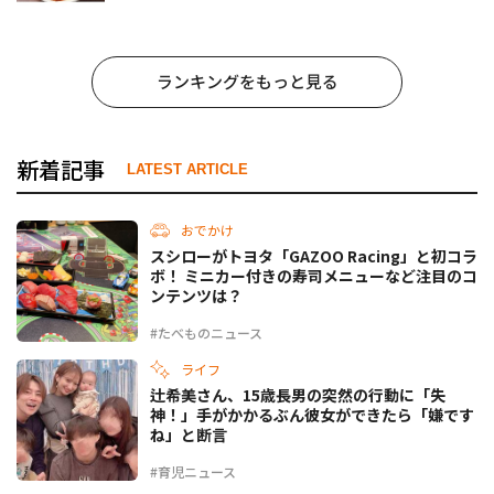
姜焼のたれ』がリニューアル
ランキングをもっと見る
新着記事
LATEST ARTICLE
おでかけ
スシローがトヨタ「GAZOO Racing」と初コラ
ボ！ ミニカー付きの寿司メニューなど注目のコ
ンテンツは？
#たべものニュース
ライフ
辻希美さん、15歳長男の突然の行動に「失
神！」手がかかるぶん彼女ができたら「嫌です
ね」と断言
#育児ニュース