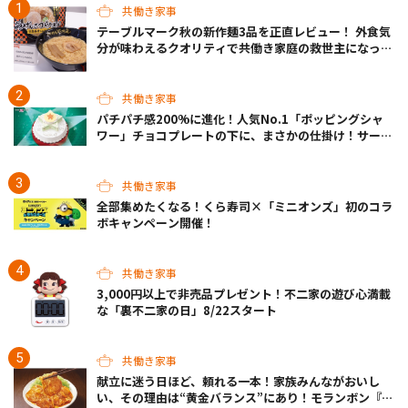
共働き家事
テーブルマーク秋の新作麺3品を正直レビュー！ 外食気
分が味わえるクオリティで共働き家庭の救世主になって
くれそう♡
共働き家事
パチパチ感200%に進化！人気No.1「ポッピングシャ
ワー」チョコプレートの下に、まさかの仕掛け！サーテ
ィワンの限定ケーキが最高
共働き家事
全部集めたくなる！くら寿司×「ミニオンズ」初のコラ
ボキャンペーン開催！
共働き家事
3,000円以上で非売品プレゼント！不二家の遊び心満載
な「裏不二家の日」8/22スタート
共働き家事
献立に迷う日ほど、頼れる一本！家族みんながおいし
い、その理由は“黄金バランス”にあり！モランボン『生