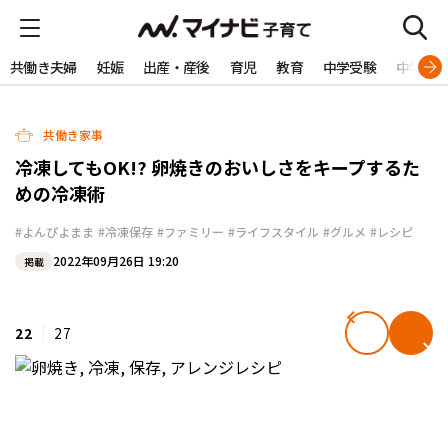
共働き夫婦
妊娠
出産・産後
育児
教育
中学受験
中学生
共働き家事
冷凍してもOK!? 卵焼きのおいしさをキープするた
めの冷凍術
#よんぴよまま
#冷凍保存
#ファミリー
#ライフスタイル
#グルメ
#レシピ
2022年09月26日 19:20
掲載
22
27