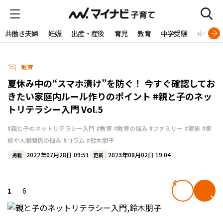
共働き夫婦
妊娠
出産・産後
育児
教育
中学受験
中学生
教育
夏休み中の“スマホ漬け”を防ぐ！ 今すぐ確認してお
きたい家庭内ルール作りのポイント #親と子のネッ
トリテラシー入門 Vol.5
#親と子のネットリテラシー入門
#教育
#教育の悩み
#ファミリー
#家族
#家
族や人間関係の悩み
#コラム
#鈴木朋子
2022年07月28日 09:51
2023年08月02日 19:04
掲載
更新
1
6