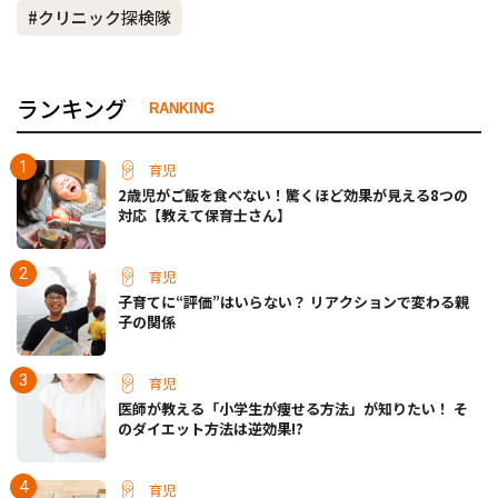
#クリニック探検隊
ランキング
RANKING
育児
2歳児がご飯を食べない！驚くほど効果が見える8つの
対応【教えて保育士さん】
育児
子育てに“評価”はいらない？ リアクションで変わる親
子の関係
育児
医師が教える「小学生が痩せる方法」が知りたい！ そ
のダイエット方法は逆効果!?
育児