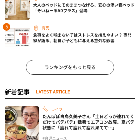
大人のベッドにそのままつなげる、安心の添い寝ベッド
「そいねーるADプラス」登場
育児
食事をよく噛まない子はストレスを抱えやすい？ 専門
家が語る、朝食が子どもに与える意外な影響
ランキングをもっと見る
新着記事
LATEST ARTICLE
ライフ
たんぽぽ白鳥久美子さん「土日どっか連れてく
だけでバテバテ」猛暑でエアコン故障、夏バテ
状態に「疲れて疲れて疲れ果てて…」
#育児ニュース