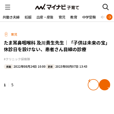
共働き夫婦
妊娠
出産・産後
育児
教育
中学受験
中学生
育児
たま耳鼻咽喉科 及川貴生先生｜「子供は未来の宝」
休診日を設けない、患者さん目線の診療
#クリニック探検隊
2022年08月24日 10:00
2023年08月07日 13:43
掲載
更新
1
5