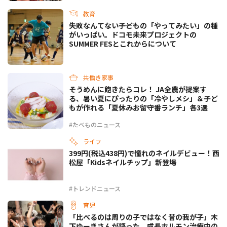
教育
失敗なんてない――子どもの「やってみたい」の種
がいっぱい。ドコモ未来プロジェクトの
SUMMER FESとこれからについて
共働き家事
そうめんに飽きたらコレ！ JA全農が提案す
る、暑い夏にぴったりの「冷やしメシ」＆子ど
もが作れる「夏休みお留守番ランチ」各3選
#たべものニュース
ライフ
399円(税込438円)で憧れのネイルデビュー！西
松屋「Kidsネイルチップ」新登場
#トレンドニュース
育児
「比べるのは周りの子ではなく昔の我が子」木
下ゆーきさんが語った、成長ホルモン治療中の