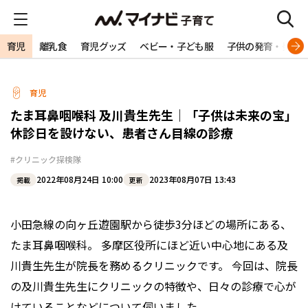
育児
離乳食
育児グッズ
ベビー・子ども服
子供の発育・発達
育児
たま耳鼻咽喉科 及川貴生先生｜「子供は未来の宝」
休診日を設けない、患者さん目線の診療
#クリニック探検隊
2022年08月24日 10:00
2023年08月07日 13:43
掲載
更新
小田急線の向ヶ丘遊園駅から徒歩3分ほどの場所にある、
たま耳鼻咽喉科。 多摩区役所にほど近い中心地にある及
川貴生先生が院長を務めるクリニックです。 今回は、院長
の及川貴生先生にクリニックの特徴や、日々の診療で心が
けていることなどについて伺いました。