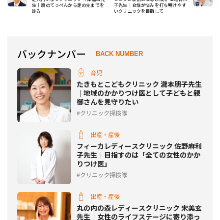
生｜頭のてっぺんから足の先までを
子先生｜女性が悩みを打ち明けやす
診る
いクリニックを目指して
バックナンバー
BACK NUMBER
育児
たきもとこどもクリニック 瀧本朋子先生
｜地域のかかりつけ医として子どもと親
御さんを見守りたい
クリニック探検隊
出産・産後
フィーカレディースクリニック 佐野麻利
子先生｜目指すのは「全ての女性のかか
りつけ医」
クリニック探検隊
出産・産後
丸の内の森レディースクリニック 宋美玄
先生｜女性のライフステージに寄り添っ