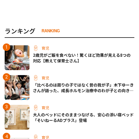
ランキング
RANKING
育児
2歳児がご飯を食べない！驚くほど効果が見える8つの
対応【教えて保育士さん】
育児
「比べるのは周りの子ではなく昔の我が子」木下ゆーき
さんが語った、成長ホルモン治療中のわが子との向き合
い方
育児
大人のベッドにそのままつなげる、安心の添い寝ベッド
「そいねーるADプラス」登場
育児