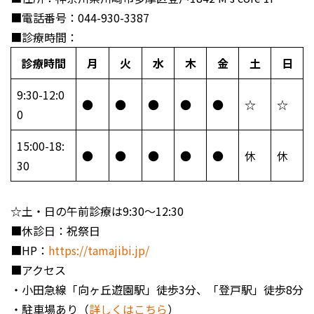
■電話番号：044-930-3387
■診療時間：
診療時間
月
火
水
木
金
土
日
9:30-12:0
●
●
●
●
●
☆
☆
0
15:00-18:
●
●
●
●
●
休
休
30
☆土・日の午前診療は9:30〜12:30
■休診日：祝祭日
■HP：
https://tamajibi.jp/
■アクセス
・小田急線「向ヶ丘遊園駅」徒歩3分、「登戸駅」徒歩8分
・駐車場あり（
詳しくはこちら
）